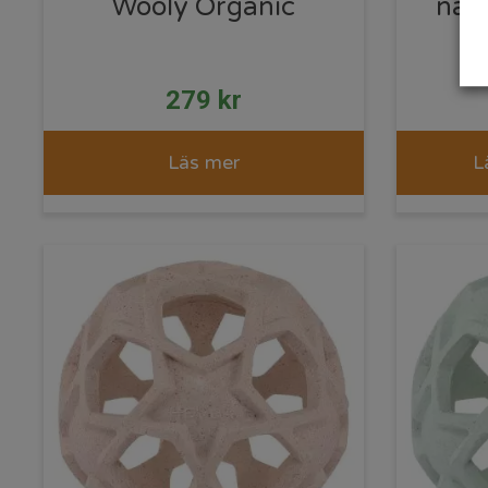
Wooly Organic
nat
279
kr
Läs mer
L