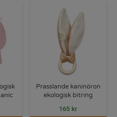
logisk
Prasslande kaninöron
ganic
ekologisk bitring
165
kr