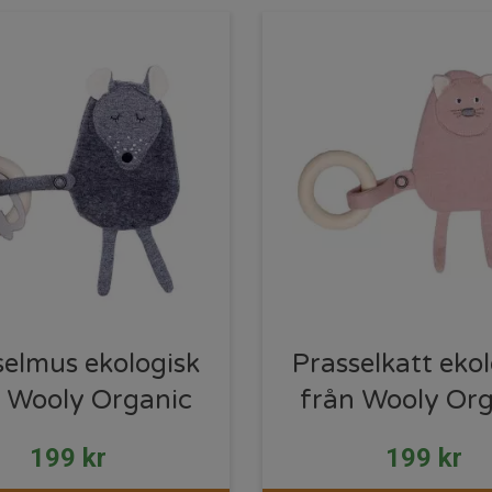
selmus ekologisk
Prasselkatt eko
 Wooly Organic
från Wooly Or
199
kr
199
kr