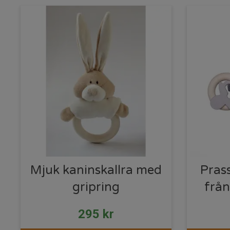
Mjuk kaninskallra med
Pras
gripring
från
295
kr