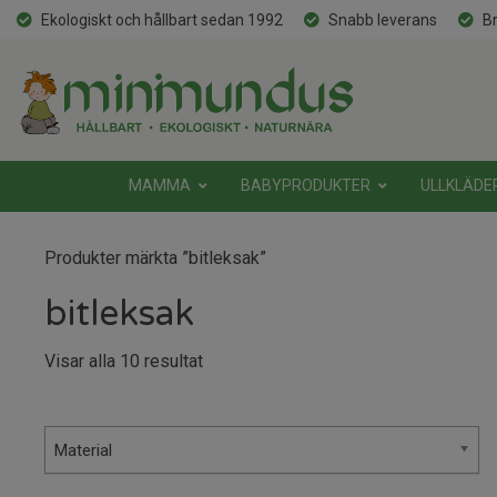
Ekologiskt och hållbart sedan 1992
Snabb leverans
Br
MAMMA
BABYPRODUKTER
ULLKLÄDE
Produkter märkta ”bitleksak”
bitleksak
Sortera
Visar alla 10 resultat
efter
senaste
Material