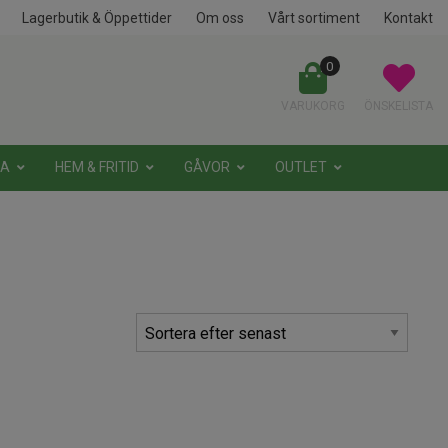
Lagerbutik & Öppettider
Om oss
Vårt sortiment
Kontakt
0
VARUKORG
ÖNSKELISTA
NA
HEM & FRITID
GÅVOR
OUTLET