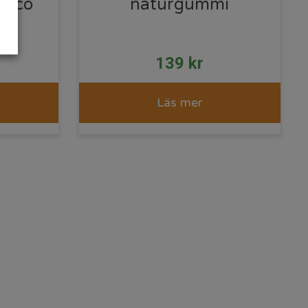
anco
naturgummi
139
kr
Läs mer