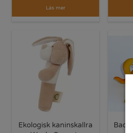
Läs mer
Ekologisk kaninskallra
Badle