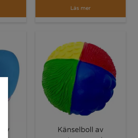
Läs mer
 av
Känselboll av