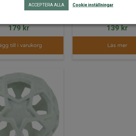
urgummi Lanco
naturgummi L
ACCEPTERA ALLA
Cookie inställningar
Toys
Toys
179
kr
139
kr
ägg till i varukorg
Läs mer