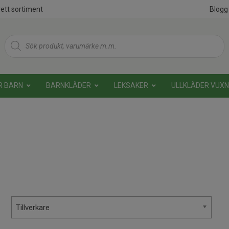
ett sortiment
Blogg
Products
search
R BARN
BARNKLÄDER
LEKSAKER
ULLKLÄDER VUX
Tillverkare