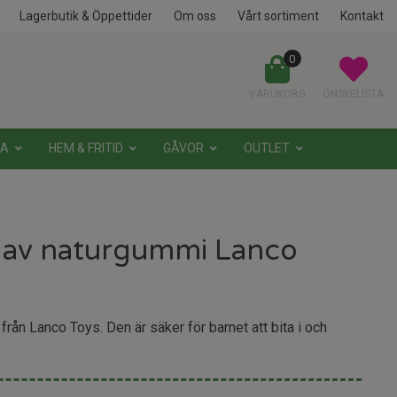
Lagerbutik & Öppettider
Om oss
Vårt sortiment
Kontakt
0
VARUKORG
ÖNSKELISTA
NA
HEM & FRITID
GÅVOR
OUTLET
l av naturgummi Lanco
rån Lanco Toys. Den är säker för barnet att bita i och