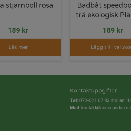
 stjärnboll rosa
Badbåt speedbo
trä ekologisk Pl
189
kr
189
kr
Läs mer
Lägg till i varuko
Kontaktuppgifter
Tel:
073-021 67 83
mellan 10
Mail:
kontakt@minimundus.se