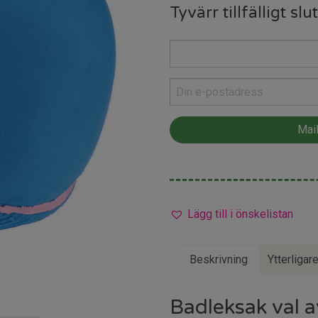
Tyvärr tillfälligt slut
Lägg till i önskelistan
Beskrivning
Ytterligar
Badleksak val 