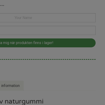
...
e information
av naturgummi