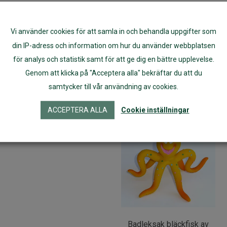
Väldigt få barn är allergisk
allergiska reaktioner. Skulle d
Vi använder cookies för att samla in och behandla uppgifter som
Valen är testad och godkänd 
din IP-adress och information om hur du använder webbplatsen
för analys och statistik samt för att ge dig en bättre upplevelse.
Artikelnr:
57028
Genom att klicka på "Acceptera alla" bekräftar du att du
samtycker till vår användning av cookies.
ACCEPTERA ALLA
Cookie inställningar
Badleksak bläckfisk av