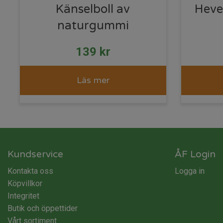
Känselboll av
Hevea
naturgummi
139
kr
Läs mer
Kundservice
ÅF Login
Kontakta oss
Logga in
Köpvillkor
Integritet
Butik och öppettider
Vårt sortiment