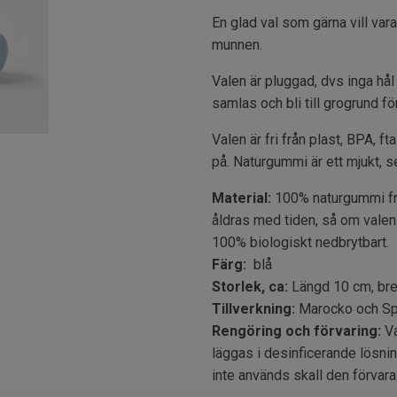
En glad val som gärna vill vara
munnen.
Valen är pluggad, dvs inga hål 
samlas och bli till grogrund f
Valen är fri från plast, BPA, ft
på. Naturgummi är ett mjukt, se
Material:
100% naturgummi frå
åldras med tiden, så om valen s
100% biologiskt nedbrytbart.
Färg:
blå
Storlek, ca:
Längd 10 cm, bre
Tillverkning:
Marocko och Sp
Rengöring och förvaring:
Va
läggas i desinficerande lösni
inte används skall den förvaras