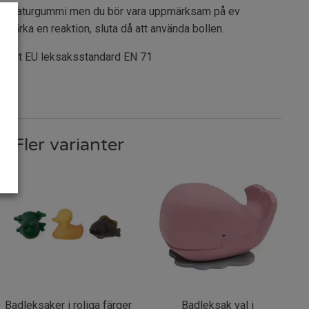
a mot naturgummi men du bör vara uppmärksam på ev
u märka en reaktion, sluta då att använda bollen.
enligt EU leksaksstandard EN 71
Fler varianter
Badleksaker i roliga färger
Badleksak val i