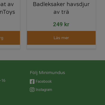
at av
Badleksaker havsdjur
anToys
av trä
249
kr
rg
Läs mer
Följ Minimundus
-16
Facebook
Instagram