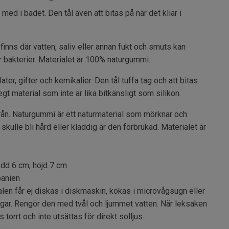
 med i badet. Den tål även att bitas på när det kliar i
finns där vatten, saliv eller annan fukt och smuts kan
ör bakterier. Materialet är 100% naturgummi.
alater, gifter och kemikalier. Den tål tuffa tag och att bitas
gt material som inte är lika bitkänsligt som silikon.
n. Naturgummi är ett naturmaterial som mörknar och
kulle bli hård eller kladdig är den förbrukad. Materialet är
dd 6 cm, höjd 7 cm
anien
len får ej diskas i diskmaskin, kokas i microvågsugn eller
ngar. Rengör den med tvål och ljummet vatten. När leksaken
 torrt och inte utsättas för direkt solljus.