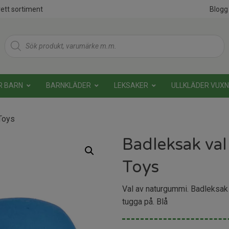
ett sortiment
Blogg
Products
search
R BARN
BARNKLÄDER
LEKSAKER
ULLKLÄDER VUX
Toys
Badleksak va
Toys
Val av naturgummi. Badleksak f
tugga på. Blå