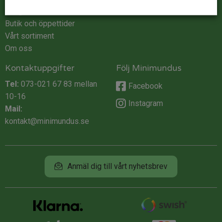
Integritet
Butik och öppettider
Vårt sortiment
Om oss
Kontaktuppgifter
Följ Minimundus
Tel:
073-021 67 83
mellan
Facebook
10-16
Instagram
Mail:
kontakt@minimundus.se
Anmäl dig till vårt nyhetsbrev