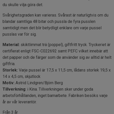
du skulle vilja göra det.
Svårighetsgraden kan varieras. Svårast är naturligtvis om du
blandar samtliga 48 bitar och pussla de fyra pusslen
samtidigt men det blir betydligt enklare om varje pussel
pusslas var för sig.
Material:
skiktlimmat trä (poppel), giftfritt tryck. Tryckeriet är
certifierat enligt FSC-C022692 samt PEFC vilket innebär att
det papper och de färger som de använder sig av alltid är helt
giftfria.
Storlek:
Varje pussel är 17,5 x 11,5 cm, lådans storlek 19,5 x
14 x 4,5 cm, skjutlock
Motiv:
Astrid Lindgren/Björn Berg
Tillverkning
: i Kina. Tillverkningen sker under goda
arbetsförhållanden, inget barnarbete. Fabriken besöks varje
år av vår leverantör.
Från 3 år