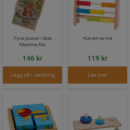
Fyra pussel i låda
Kulram av trä
Mamma Mu
146
kr
119
kr
Lägg till i varukorg
Läs mer