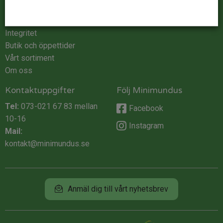
Kontakta oss
Logga in
Köpvillkor
Integritet
Butik och öppettider
Vårt sortiment
Om oss
Kontaktuppgifter
Följ Minimundus
Tel:
073-021 67 83
mellan
Facebook
10-16
Instagram
Mail:
kontakt@minimundus.se
Anmäl dig till vårt nyhetsbrev