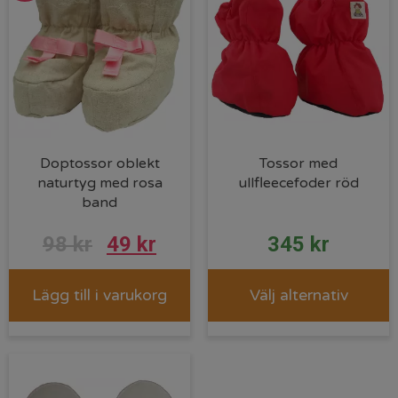
Doptossor oblekt
Tossor med
naturtyg med rosa
ullfleecefoder röd
band
Det
Det
98
kr
49
kr
345
kr
ursprungliga
nuvarande
Lägg till i varukorg
Välj alternativ
priset
priset
var:
är:
98 kr.
49 kr.