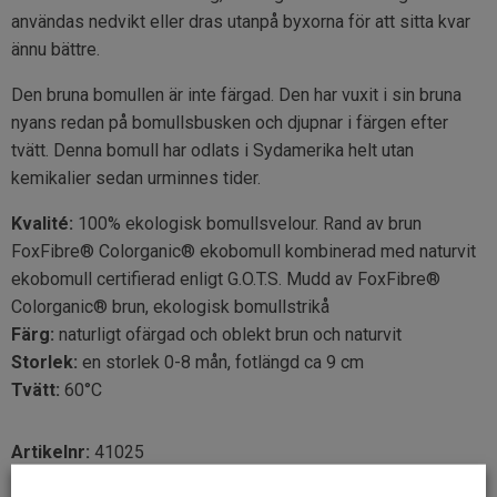
användas nedvikt eller dras utanpå byxorna för att sitta kvar
ännu bättre.
Den bruna bomullen är inte färgad. Den har vuxit i sin bruna
nyans redan på bomullsbusken och djupnar i färgen efter
tvätt. Denna bomull har odlats i Sydamerika helt utan
kemikalier sedan urminnes tider.
Kvalité:
100% ekologisk bomullsvelour. Rand av brun
FoxFibre® Colorganic® ekobomull kombinerad med naturvit
ekobomull certifierad enligt G.O.T.S. Mudd av FoxFibre®
Colorganic® brun, ekologisk bomullstrikå
Färg:
naturligt ofärgad och oblekt brun och naturvit
Storlek:
en storlek 0-8 mån, fotlängd ca 9 cm
Tvätt:
60°C
Artikelnr:
41025