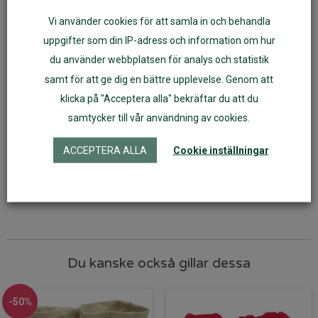
Fler varianter
Vi använder cookies för att samla in och behandla
uppgifter som din IP-adress och information om hur
du använder webbplatsen för analys och statistik
samt för att ge dig en bättre upplevelse. Genom att
klicka på "Acceptera alla" bekräftar du att du
samtycker till vår användning av cookies.
ACCEPTERA ALLA
Cookie inställningar
Tossor av ekovelour rand
Tossor av ekovelour brun
Du kanske också gillar dessa
-50%