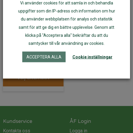
Vi använder cookies för att samla in och behandla
uppgifter som din IP-adress och information om hur
du använder webbplatsen för analys och statistik
samt för att ge dig en bättre upplevelse. Genom att
klicka på "Acceptera alla" bekräftar du att du
Solhatt med spänne av
samtycker till vår användning av cookies.
ekologiskt linne vit
ACCEPTERA ALLA
Cookie inställningar
149
kr
104
kr
Välj alternativ
Kundservice
ÅF Login
Kontakta oss
Logga in