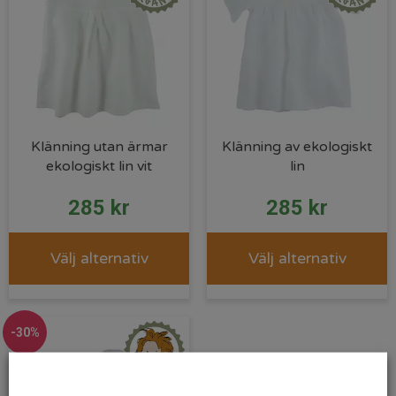
Klänning utan ärmar
Klänning av ekologiskt
ekologiskt lin vit
lin
285
kr
285
kr
Välj alternativ
Välj alternativ
-30%