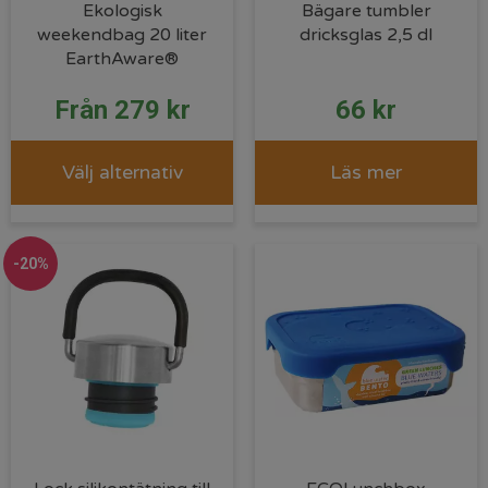
Ekologisk
Bägare tumbler
weekendbag 20 liter
dricksglas 2,5 dl
EarthAware®
Från
279
kr
66
kr
Välj alternativ
Läs mer
-20%