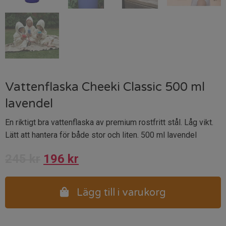
Vattenflaska Cheeki Classic 500 ml
lavendel
En riktigt bra vattenflaska av premium rostfritt stål. Låg vikt.
Lätt att hantera för både stor och liten. 500 ml lavendel
Det
Det
245
kr
196
kr
ursprungliga
nuvarande
Lägg till i varukorg
priset
priset
var:
är: