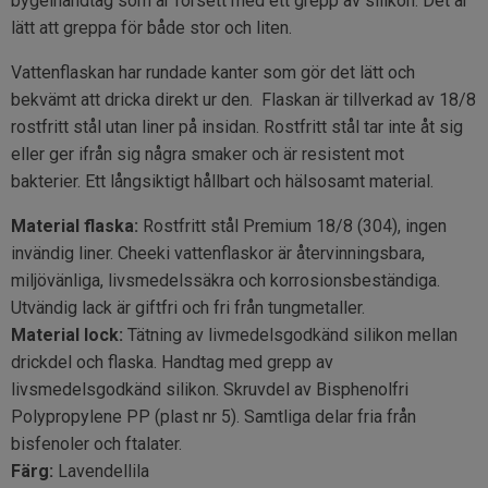
bygelhandtag som är försett med ett grepp av silikon. Det är
lätt att greppa för både stor och liten.
Vattenflaskan har rundade kanter som gör det lätt och
bekvämt att dricka direkt ur den. Flaskan är tillverkad av 18/8
rostfritt stål utan liner på insidan. Rostfritt stål tar inte åt sig
eller ger ifrån sig några smaker och är resistent mot
bakterier. Ett långsiktigt hållbart och hälsosamt material.
Material flaska:
Rostfritt stål Premium 18/8 (304), ingen
invändig liner. Cheeki vattenflaskor är återvinningsbara,
miljövänliga, livsmedelssäkra och korrosionsbeständiga.
Utvändig lack är giftfri och fri från tungmetaller.
Material lock:
Tätning av livmedelsgodkänd silikon mellan
drickdel och flaska. Handtag med grepp av
livsmedelsgodkänd silikon. Skruvdel av Bisphenolfri
Polypropylene PP (plast nr 5). Samtliga delar fria från
bisfenoler och ftalater.
Färg:
Lavendellila