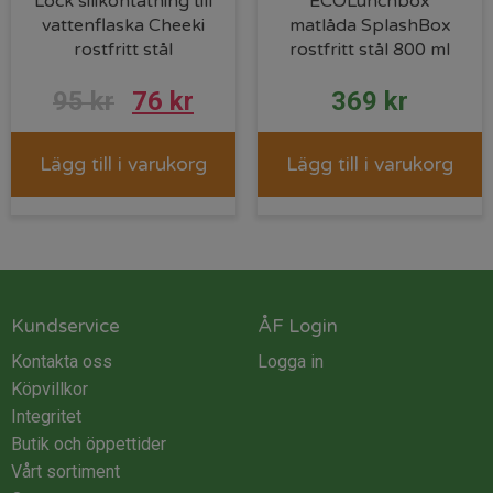
Lock silikontätning till
ECOLunchbox
vattenflaska Cheeki
matlåda SplashBox
rostfritt stål
rostfritt stål 800 ml
Det
Det
95
kr
76
kr
369
kr
ursprungliga
nuvarande
Lägg till i varukorg
Lägg till i varukorg
priset
priset
var:
är:
95 kr.
76 kr.
Kundservice
ÅF Login
Kontakta oss
Logga in
Köpvillkor
Integritet
Butik och öppettider
Vårt sortiment