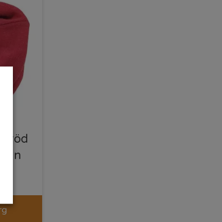
n röd
sign
rg