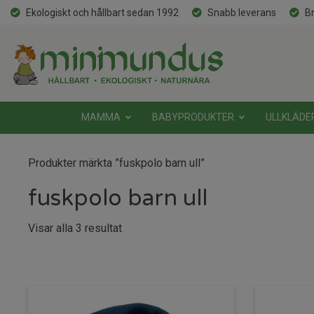
Ekologiskt och hållbart sedan 1992
Snabb leverans
Br
MAMMA
BABYPRODUKTER
ULLKLÄDE
Produkter märkta ”fuskpolo barn ull”
fuskpolo barn ull
Sortera
Visar alla 3 resultat
efter
senaste