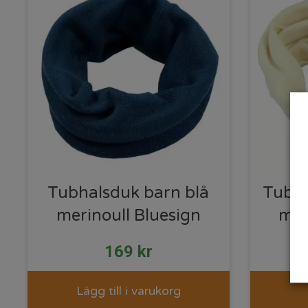
Tubhalsduk barn blå
Tubha
merinoull Bluesign
mer
169
kr
Lägg till i varukorg