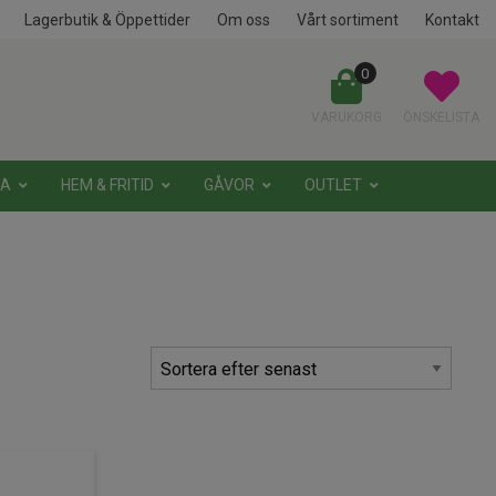
Lagerbutik & Öppettider
Om oss
Vårt sortiment
Kontakt
0
VARUKORG
ÖNSKELISTA
NA
HEM & FRITID
GÅVOR
OUTLET