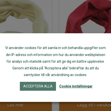
Vi använder cookies för att samla in och behandla uppgifter som
din IP-adress och information om hur du använder webbplatsen
för analys och statistik samt för att ge dig en bättre upplevelse.
lsduk barn ullvit
Tubhalsduk bar
Genom att klicka på "Acceptera alla" bekräftar du att du
samtycker till vår användning av cookies.
inoull Bluesign
merinoull Blue
ACCEPTERA ALLA
Cookie inställningar
175
kr
169
kr
Läs mer
Lägg till i varuko