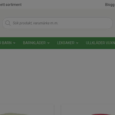
ett sortiment
Blogg
Products
search
R BARN
BARNKLÄDER
LEKSAKER
ULLKLÄDER VUX