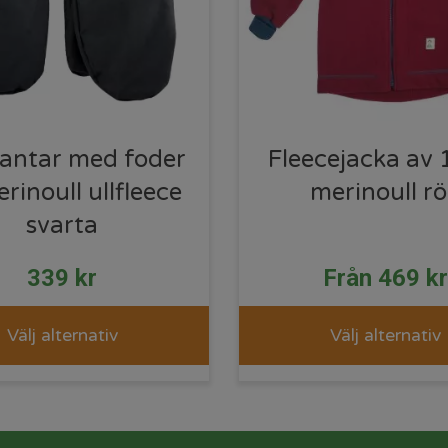
vantar med foder
Fleecejacka av
rinoull ullfleece
merinoull r
svarta
339
kr
Från
469
k
Välj alternativ
Välj alternativ