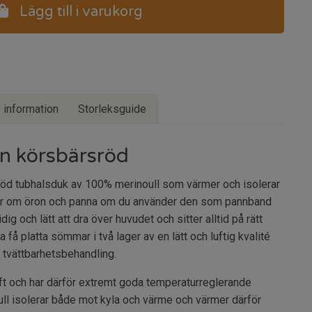
Lägg till i varukorg
e information
Storleksguide
n körsbärsröd
sröd tubhalsduk av 100% merinoull som värmer och isolerar
ller om öron och panna om du använder den som pannband
g och lätt att dra över huvudet och sitter alltid på rätt
a få platta sömmar i två lager av en lätt och luftig kvalité
 tvättbarhetsbehandling.
uft och har därför extremt goda temperaturreglerande
ll isolerar både mot kyla och värme och värmer därför