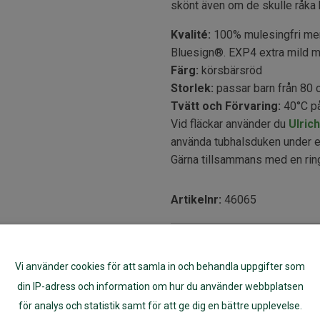
skönt även om de skulle råka b
Kvalité:
100% mulesingfri meri
Bluesign®. EXP4 extra mild mi
Färg:
körsbärsröd
Storlek:
passar barn från 80 cl
Tvätt och Förvaring:
40°C på
Vid fläckar använder du
Ulric
använda tubhalsduken under en 
Gärna tillsammans med en rin
Artikelnr:
46065
Vi använder cookies för att samla in och behandla uppgifter som
din IP-adress och information om hur du använder webbplatsen
för analys och statistik samt för att ge dig en bättre upplevelse.