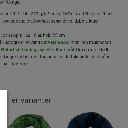
li fuktiga.
noull 1-1 ribb, 210 g/m² enligt ÖKO-Tex 100 klass 1 och
ljöanpassad tvättbarhetsbehandling, dubbla lager.
 och upp till ca 10 år, höjd 25 cm
 ullprogram. Använd
ulltvättmedel
men inte mjukmedel.
h Natürlich fläckspray
eller
fläcktvål
. Om du inte skall
längre tid bör den förvaras i en tättslutande plastpåse.
g av
rödceder
.
Fler varianter