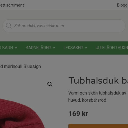
ett sortiment
Blogg
Products
search
R BARN
BARNKLÄDER
LEKSAKER
ULLKLÄDER VUX
d merinoull Bluesign
Tubhalsduk ba
Varm och skön tubhalsduk av 
huvud, körsbärsröd
169
kr