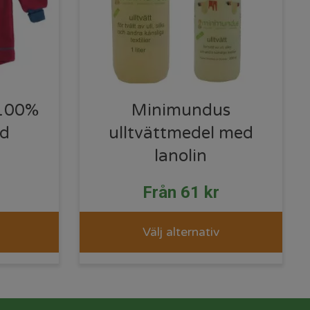
 100%
Minimundus
öd
ulltvättmedel med
lanolin
r
Från
61
kr
Välj alternativ