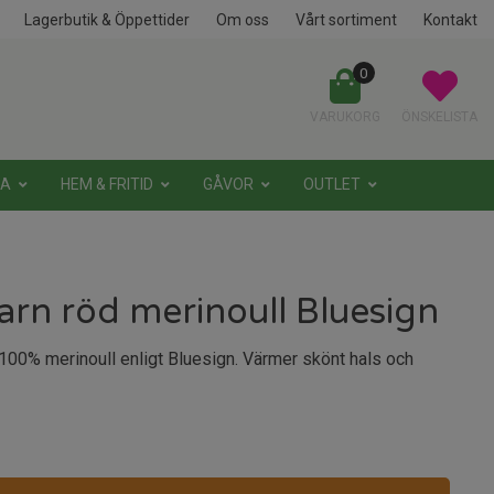
Lagerbutik & Öppettider
Om oss
Vårt sortiment
Kontakt
0
VARUKORG
ÖNSKELISTA
NA
HEM & FRITID
GÅVOR
OUTLET
rn röd merinoull Bluesign
100% merinoull enligt Bluesign. Värmer skönt hals och