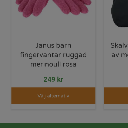
Janus barn
Skal
fingervantar ruggad
av me
merinoull rosa
249
kr
Välj alternativ