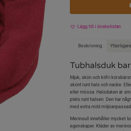
Lägg till i önskelistan
Beskrivning
Ytterligar
Tubhalsduk bar
Mjuk, skön och klifri körsbär
skönt runt hals och nacke. E
eller mössa. Halsduken är smidi
plats runt halsen. Den har någr
med extra mild miljöanpassad
Merinoull innehåller mycket l
egenskaper. Kläder av merinou