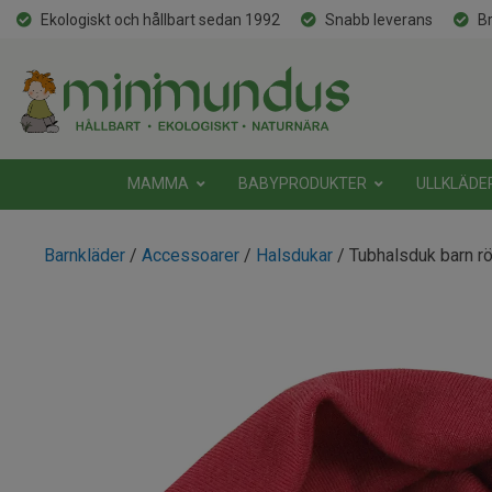
Ekologiskt och hållbart sedan 1992
Snabb leverans
Br
MAMMA
BABYPRODUKTER
ULLKLÄDE
Barnkläder
/
Accessoarer
/
Halsdukar
/ Tubhalsduk barn rö