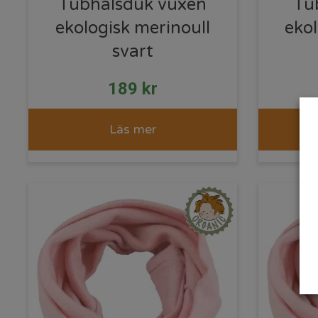
Tubhalsduk vuxen
Tu
ekologisk merinoull
ekol
svart
189
kr
Läs mer