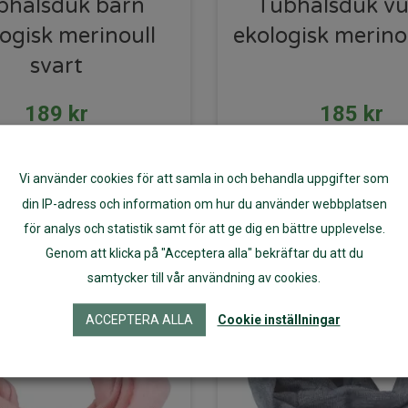
bhalsduk barn
Tubhalsduk v
ogisk merinoull
ekologisk merinou
svart
189
kr
185
kr
Läs mer
Läs mer
Vi använder cookies för att samla in och behandla uppgifter som
din IP-adress och information om hur du använder webbplatsen
för analys och statistik samt för att ge dig en bättre upplevelse.
Genom att klicka på "Acceptera alla" bekräftar du att du
samtycker till vår användning av cookies.
ACCEPTERA ALLA
Cookie inställningar