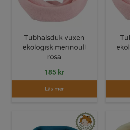
Tubhalsduk vuxen
Tu
ekologisk merinoull
ekol
rosa
185
kr
Läs mer