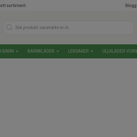
ett sortiment
Blogg
Products
search
R BARN
BARNKLÄDER
LEKSAKER
ULLKLÄDER VUX