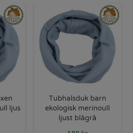
uxen
Tubhalsduk barn
ll ljus
ekologisk merinoull
ljust blågrå