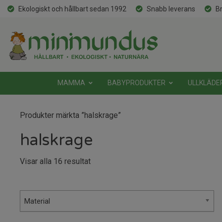
Ekologiskt och hållbart sedan 1992
Snabb leverans
Br
MAMMA
BABYPRODUKTER
ULLKLÄDE
Produkter märkta ”halskrage”
halskrage
Sortera
Visar alla 16 resultat
efter
senaste
Material