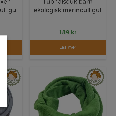
uxen
Tubhalsduk barn
ll gul
ekologisk merinoull gul
189
kr
Läs mer