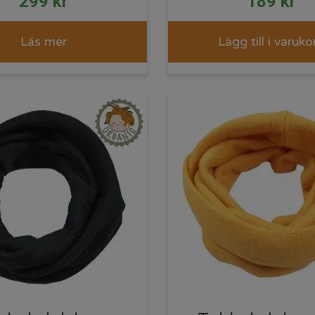
299
kr
189
kr
Läs mer
Lägg till i varuko