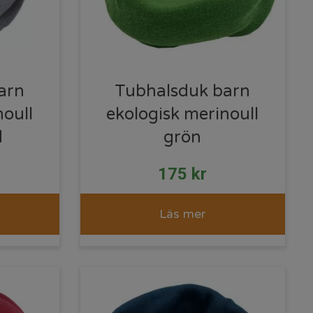
arn
Tubhalsduk barn
noull
ekologisk merinoull
d
grön
175
kr
Läs mer