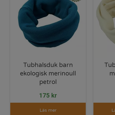
Tubhalsduk barn
Tub
ekologisk merinoull
me
petrol
175
kr
Läs mer
L