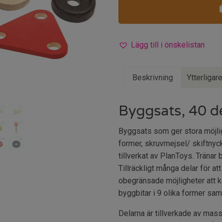
Lägg till i önskelistan
Beskrivning
Ytterligar
Byggsats, 40 d
Byggsats som ger stora möjlighe
former, skruvmejsel/ skiftnycke
tillverkat av PlanToys. Tränar
Tillräckligt många delar för at
obegränsade möjligheter att ko
byggbitar i 9 olika former sam
Delarna är tillverkade av ma