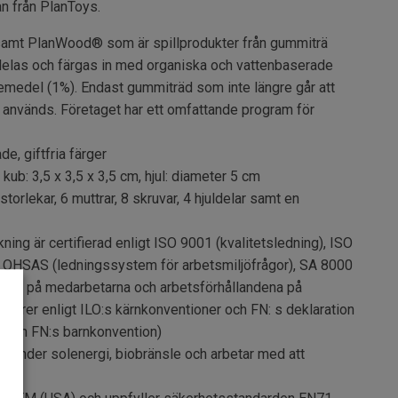
n från PlanToys.
amt PlanWood® som är spillprodukter från gummiträ
rdelas och färgas in med organiska och vattenbaserade
indemedel (1%). Endast gummiträd som inte längre går att
 används. Företaget har ett omfattande program för
, giftfria färger
kub: 3,5 x 3,5 x 3,5 cm, hjul: diameter 5 cm
storlekar, 6 muttrar, 8 skruvar, 4 hjuldelar samt en
ning är certifierad enligt ISO 9001 (kvalitetsledning), ISO
 OHSAS (ledningssystem för arbetsmiljöfrågor), SA 8000
serar på medarbetarna och arbetsförhållandena på
ntörer enligt ILO:s kärnkonventioner och FN: s deklaration
a och FN:s barnkonvention)
använder solenergi, biobränsle och arbetar med att