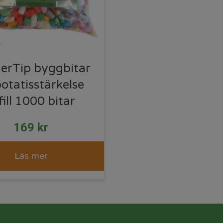
herTip byggbitar
potatisstärkelse
fill 1000 bitar
169
kr
Läs mer