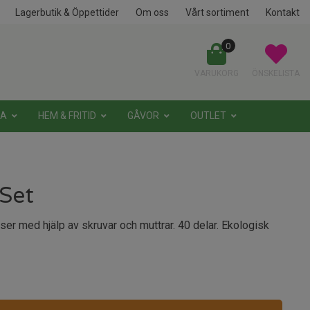
Lagerbutik & Öppettider
Om oss
Vårt sortiment
Kontakt
0
VARUKORG
ÖNSKELISTA
NA
HEM & FRITID
GÅVOR
OUTLET
 Set
ser med hjälp av skruvar och muttrar. 40 delar. Ekologisk