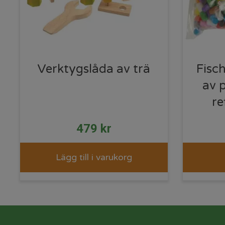
Verktygslåda av trä
Fisc
av 
re
479
kr
Lägg till i varukorg