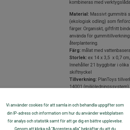
kombineras med verktygslåda
Material:
Massivt gummiträ s
(ekologisk odling) som finfö
färger. Organiskt, giftfritt b
använda för gummitillverkning
återplantering.
Färg:
målat med vattenbaserade
Storlek:
ex 14 x 3,5 x 0,7 cm, 
Innehåller 21 byggbitar i olika 
skiftnyckel
Tillverkning:
PlanToys tillverk
14001 (miljöledningssystem),
(fabrikscertifiering som foku
företaget och hos dess levera
Vi använder cookies för att samla in och behandla uppgifter som
om de mänskliga rättighetern
din IP-adress och information om hur du använder webbplatsen
Fabriken är koldioxidneutral, 
för analys och statistik samt för att ge dig en bättre upplevelse.
minimera elanvädningen.
Genom att klicka på "Acceptera alla" bekräftar du att du