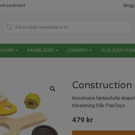
ett sortiment
Blogg
Products
search
R BARN
BARNKLÄDER
LEKSAKER
ULLKLÄDER VUX
Construction
Konstruera fantasifulla skapel
tillverkning från PlanToys.
479
kr