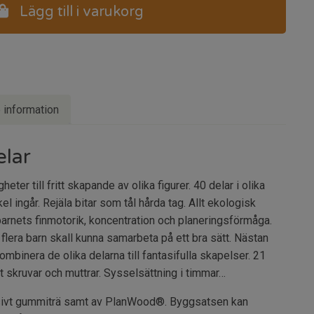
Lägg till i varukorg
e information
elar
ter till fritt skapande av olika figurer. 40 delar i olika
l ingår. Rejäla bitar som tål hårda tag. Allt ekologisk
 barnets finmotorik, koncentration och planeringsförmåga.
t flera barn skall kunna samarbeta på ett bra sätt. Nästan
mbinera de olika delarna till fantasifulla skapelser. 21
t skruvar och muttrar. Sysselsättning i timmar…
ssivt gummiträ samt av PlanWood®. Byggsatsen kan