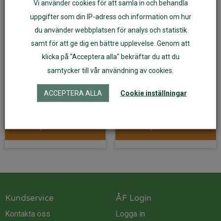
Vi använder cookies för att samla in och behandla
uppgifter som din IP-adress och information om hur
du använder webbplatsen för analys och statistik
samt för att ge dig en bättre upplevelse. Genom att
Carriwell gravid- och
Carriwell gravid- och
klicka på "Acceptera alla" bekräftar du att du
amningsbh sömlös
amningsbh sömlös vit
samtycker till vår användning av cookies.
svart
ACCEPTERA ALLA
Cookie inställningar
349
kr
349
kr
Välj alternativ
Välj alternativ
Kundservice
ÅF Login
Kontakta oss
Logga in