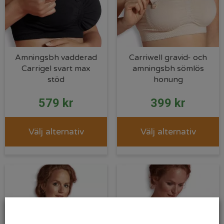
Amningsbh vadderad
Carriwell gravid- och
Carrigel svart max
amningsbh sömlös
stöd
honung
579
kr
399
kr
Välj alternativ
Välj alternativ