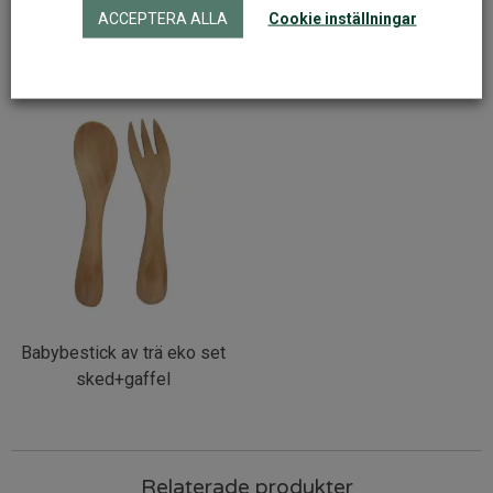
Artikelnr:
72123
ACCEPTERA ALLA
Cookie inställningar
Fler varianter
Babybestick av trä eko set
sked+gaffel
Relaterade produkter