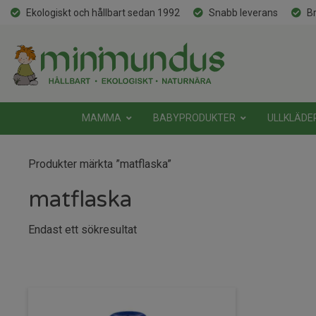
Ekologiskt och hållbart sedan 1992
Snabb leverans
Br
MAMMA
BABYPRODUKTER
ULLKLÄDE
Produkter märkta ”matflaska”
matflaska
Endast ett sökresultat