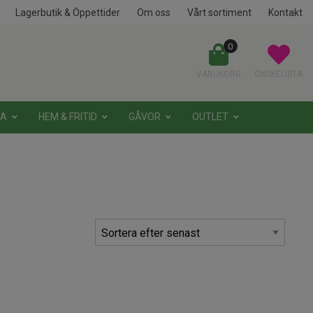
Lagerbutik & Öppettider
Om oss
Vårt sortiment
Kontakt
0
VARUKORG
ÖNSKELISTA
NA
HEM & FRITID
GÅVOR
OUTLET