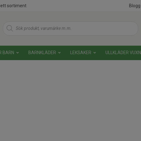
ett sortiment
Blogg
Products
search
R BARN
BARNKLÄDER
LEKSAKER
ULLKLÄDER VUX