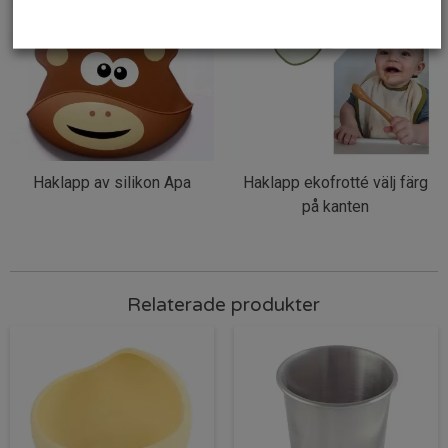
Haklapp av silikon Apa
Haklapp ekofrotté välj färg
på kanten
Relaterade produkter