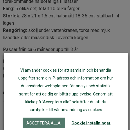
förekommande hälsofarliga tillsatser
Färg:
5 olika set, totalt 10 olika färger
Storlek:
28 x 21 x 1,5 cm, halsmått 18-35 cm, ställbart i 4
lägen
Rengöring:
skölj under vattenkranen, torka med mjuk
handduk eller maskindisk i översta korgen
Passar från ca 6 månader upp till 3 år
Haklappen är godkänd enligt CE (Europa/Sverige,
konsumentsäkerhet), LGBF (Tyskland, kontakt med
Vi använder cookies för att samla in och behandla
livsmedel) och FDA (USA, kontakt med livsmedel)
uppgifter som din IP-adress och information om hur
du använder webbplatsen för analys och statistik
Artikelnr:
48120
samt för att ge dig en bättre upplevelse. Genom att
klicka på "Acceptera alla" bekräftar du att du
samtycker till vår användning av cookies.
Fler varianter
ACCEPTERA ALLA
Cookie inställningar