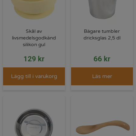
Skål av
Bägare tumbler
livsmedelsgodkänd
dricksglas 2,5 dl
silikon gul
129
kr
66
kr
Lägg till i varukorg
Läs mer