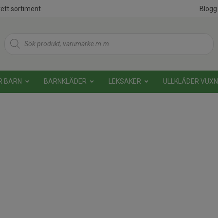
ett sortiment
Blogg
Products
search
R BARN
BARNKLÄDER
LEKSAKER
ULLKLÄDER VUX