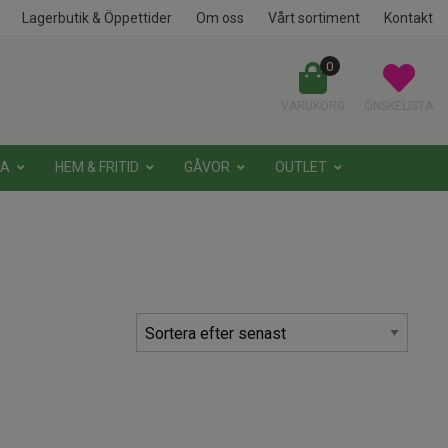
Lagerbutik & Öppettider
Om oss
Vårt sortiment
Kontakt
0
VARUKORG
ÖNSKELISTA
NA
HEM & FRITID
GÅVOR
OUTLET