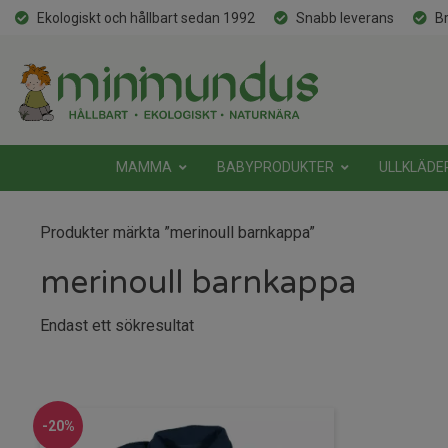
Ekologiskt och hållbart sedan 1992
Snabb leverans
Br
MAMMA
BABYPRODUKTER
ULLKLÄDE
Produkter märkta ”merinoull barnkappa”
merinoull barnkappa
Endast ett sökresultat
-20%