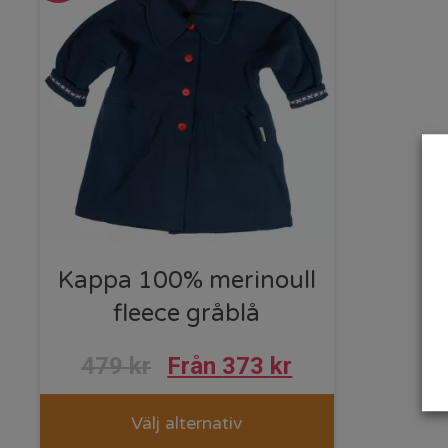
Kappa 100% merinoull
fleece gråblå
479
kr
Från
373
kr
Välj alternativ