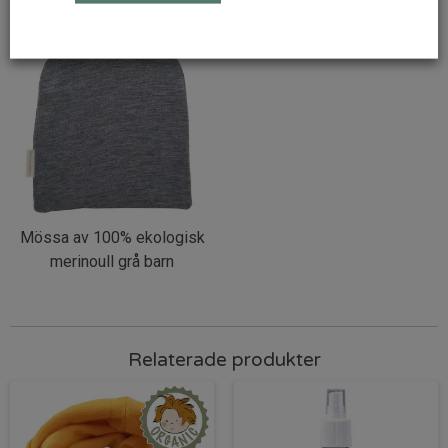
Mössa av 100% ekologisk
merinoull grå barn
Relaterade produkter