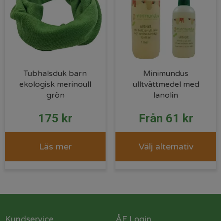
Tubhalsduk barn
Minimundus
ekologisk merinoull
ulltvättmedel med
grön
lanolin
175
kr
Från
61
kr
Läs mer
Välj alternativ
Kundservice
ÅF Login