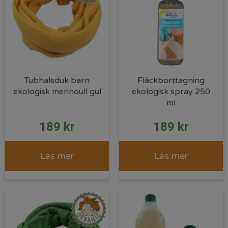
Tubhalsduk barn
Fläckborttagning
ekologisk merinoull gul
ekologisk spray 250
ml
189
kr
189
kr
Läs mer
Läs mer