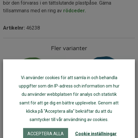
bör den förvaras i en tättslutande plastpåse. Gärna
tillsammans med en ring av
rödceder.
Artikelnr:
46238
Fler varianter
Vi använder cookies för att samla in och behandla
uppgifter som din IP-adress och information om hur
du använder webbplatsen för analys och statistik
samt för att ge dig en bättre upplevelse. Genom att
klicka på "Acceptera alla" bekräftar du att du
samtycker till vår användning av cookies.
Mössa av 100% ekologisk
Mössa av 100% ekologisk
merinoull grön barn
merinoull petrol barn
ACCEPTERA ALLA
Cookie inställningar