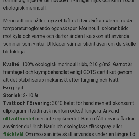
formar sig mjukt efter huvudet. Två lager mjuk och klifri 100%
ekologisk merinoull.
Merinoull innehåller mycket luft och har därför extremt goda
temperaturreglerande egenskaper. Merinoull isolerar både
mot kyla och värme och därför är den lika skön att använda
sommar som vinter. Ullkläder värmer skönt även om de skulle
bli fuktiga.
Kvalité:
100% ekologisk merinoull ribb, 210 g/m2. Garnet är
framtaget och krympbehandlat enligt GOTS certifikat genom
att det stabiliseras mekaniskt efter färgning och tvätt.
Färg:
gul
Storlek:
2-10 år
Tvätt och Förvaring:
30°C helst för hand men ett skonsamt
ullprogram i tvättmaskinen kan också fungera. Använd
ulltvättmedel
men inte mjukmedel. Har du fått envisa fläckar
använder du Ulrich Natürlich ekologiska fläckspray eller
fläcktvål
. Om mössan inte skall användas under en längre tid