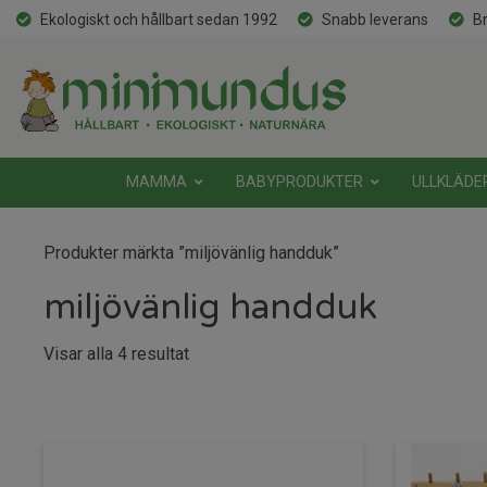
Ekologiskt och hållbart sedan 1992
Snabb leverans
Br
MAMMA
BABYPRODUKTER
ULLKLÄDE
Produkter märkta ”miljövänlig handduk”
miljövänlig handduk
Sortera
Visar alla 4 resultat
efter
senaste