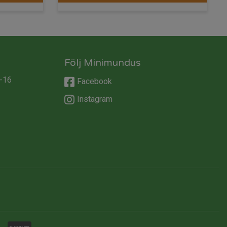
är:
var:
är:
r.
156 kr.
195 kr.
156 kr.
Följ Minimundus
-16
Facebook
Instagram