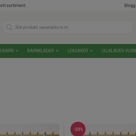
ett sortiment
Blogg
Products
search
R BARN
BARNKLÄDER
LEKSAKER
ULLKLÄDER VUX
-20%