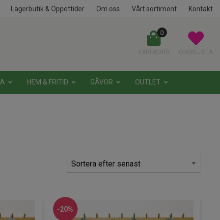
Lagerbutik & Öppettider
Om oss
Vårt sortiment
Kontakt
0
VARUKORG
ÖNSKELISTA
NA
HEM & FRITID
GÅVOR
OUTLET
-20%