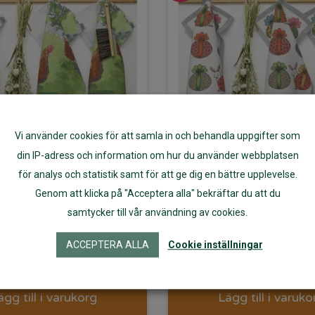
Vi använder cookies för att samla in och behandla uppgifter som
din IP-adress och information om hur du använder webbplatsen
för analys och statistik samt för att ge dig en bättre upplevelse.
Handduk
Handduk Easter
Genom att klicka på "Acceptera alla" bekräftar du att du
samtycker till vår användning av cookies.
promenad 35X50
35X50
ACCEPTERA ALLA
Cookie inställningar
Det
195
kr
195
kr
156
ursp
ägg till i varukorg
Lägg till i varuko
prise