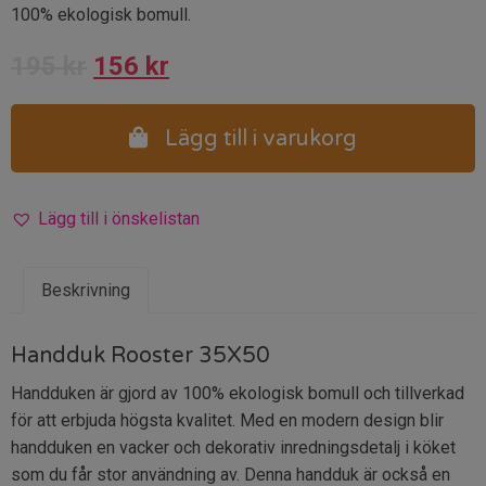
100% ekologisk bomull.
Det
Det
195
kr
156
kr
ursprungliga
nuvarande
Lägg till i varukorg
priset
priset
var:
är:
Lägg till i önskelistan
195 kr.
156 kr.
Beskrivning
Handduk Rooster 35X50
Handduken är gjord av 100% ekologisk bomull och tillverkad
för att erbjuda högsta kvalitet. Med en modern design blir
handduken en vacker och dekorativ inredningsdetalj i köket
som du får stor användning av. Denna handduk är också en