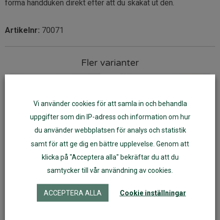
forma handduken direkt efter att du skakat ut den.
Artikelnr:
70071
Fler varianter
Vi använder cookies för att samla in och behandla
uppgifter som din IP-adress och information om hur
du använder webbplatsen för analys och statistik
samt för att ge dig en bättre upplevelse. Genom att
klicka på "Acceptera alla" bekräftar du att du
samtycker till vår användning av cookies.
Handduk Hönspromenad
Handduk Easter Gift 35X50
ACCEPTERA ALLA
Cookie inställningar
35X50