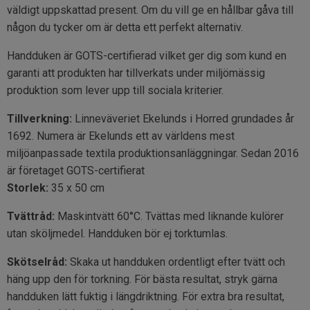
väldigt uppskattad present. Om du vill ge en hållbar gåva till
någon du tycker om är detta ett perfekt alternativ.
Handduken är GOTS-certifierad vilket ger dig som kund en
garanti att produkten har tillverkats under miljömässig
produktion som lever upp till sociala kriterier.
Tillverkning:
Linneväveriet Ekelunds i Horred grundades år
1692. Numera är Ekelunds ett av världens mest
miljöanpassade textila produktionsanläggningar. Sedan 2016
är företaget GOTS-certifierat
Storlek:
35 x 50 cm
Tvättråd:
Maskintvätt 60°C. Tvättas med liknande kulörer
utan sköljmedel. Handduken bör ej torktumlas.
Skötselråd:
Skaka ut handduken ordentligt efter tvätt och
häng upp den för torkning. För bästa resultat, stryk gärna
handduken lätt fuktig i längdriktning. För extra bra resultat,