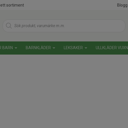
ett sortiment
Blogg
Products
search
R BARN
BARNKLÄDER
LEKSAKER
ULLKLÄDER VUX