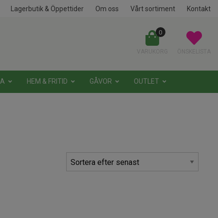
Lagerbutik & Öppettider
Om oss
Vårt sortiment
Kontakt
0
VARUKORG
ÖNSKELISTA
NA
HEM & FRITID
GÅVOR
OUTLET