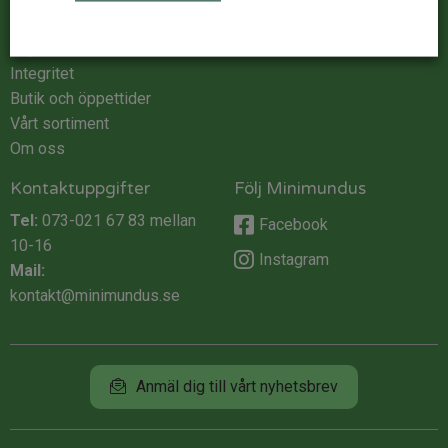
Kontakta oss
Logga in
Köpvillkor
Integritet
Butik och öppettider
Vårt sortiment
Om oss
Kontaktuppgifter
Följ Minimundus
Tel:
073-021 67 83
mellan
Facebook
10-16
Instagram
Mail:
kontakt@minimundus.se
Anmäl dig till vårt nyhetsbrev