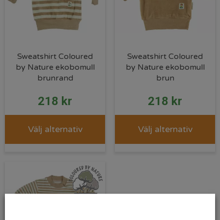
Sweatshirt Coloured
Sweatshirt Coloured
by Nature ekobomull
by Nature ekobomull
brunrand
brun
218
kr
218
kr
Välj alternativ
Välj alternativ