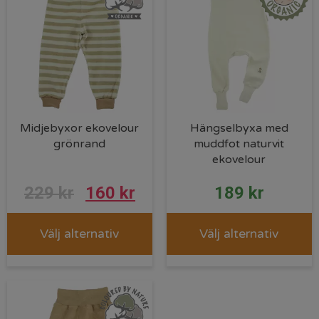
Midjebyxor ekovelour
Hängselbyxa med
grönrand
muddfot naturvit
ekovelour
229
kr
160
kr
189
kr
Välj alternativ
Välj alternativ