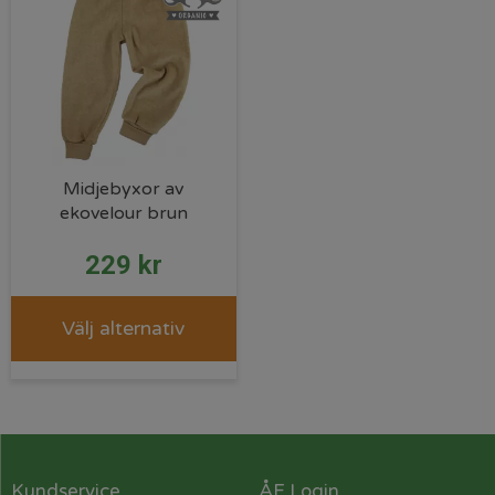
Midjebyxor av
ekovelour brun
229
kr
Välj alternativ
Kundservice
ÅF Login