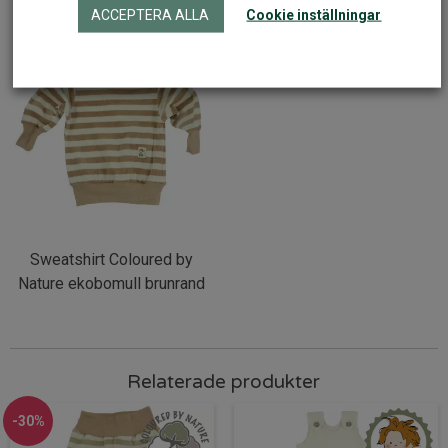
Nature ekobomull brun
by Nature ekovelour randig
ACCEPTERA ALLA
Cookie inställningar
Sweatshirt Coloured by
Nature ekobomull brunrand
Relaterade produkter
-30%