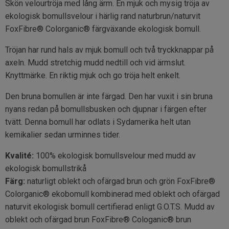
Skön velourtröja med lång ärm. En mjuk och mysig tröja av
ekologisk bomullsvelour i härlig rand naturbrun/naturvit
FoxFibre® Colorganic® färgväxande ekologisk bomull.
Tröjan har rund hals av mjuk bomull och två tryckknappar på
axeln. Mudd stretchig mudd nedtill och vid ärmslut.
Knyttmärke. En riktig mjuk och go tröja helt enkelt.
Den bruna bomullen är inte färgad. Den har vuxit i sin bruna
nyans redan på bomullsbusken och djupnar i färgen efter
tvätt. Denna bomull har odlats i Sydamerika helt utan
kemikalier sedan urminnes tider.
Kvalité:
100% ekologisk bomullsvelour med mudd av
ekologisk bomullstrikå
Färg:
naturligt oblekt och ofärgad brun och grön FoxFibre®
Colorganic® ekobomull kombinerad med oblekt och ofärgad
naturvit ekologisk bomull certifierad enligt G.O.T.S. Mudd av
oblekt och ofärgad brun FoxFibre® Cologanic® brun