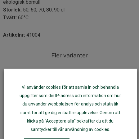
ekologisk bomull
Storlek:
50, 60, 70, 80, 90 cl
Tvätt:
60°C
Artikelnr:
41004
Fler varianter
Vi använder cookies för att samla in och behandla
uppgifter som din IP-adress och information om hur
du använder webbplatsen för analys och statistik
samt för att ge dig en bättre upplevelse. Genom att
klicka på "Acceptera alla" bekräftar du att du
samtycker till vår användning av cookies.
Sweatshirt Coloured by
Tröja med knappar Coloured