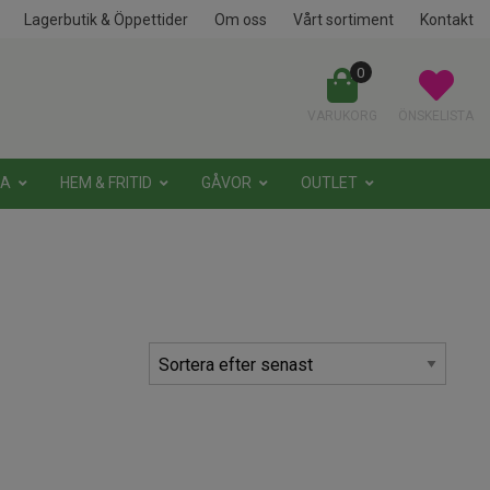
Lagerbutik & Öppettider
Om oss
Vårt sortiment
Kontakt
0
VARUKORG
ÖNSKELISTA
NA
HEM & FRITID
GÅVOR
OUTLET