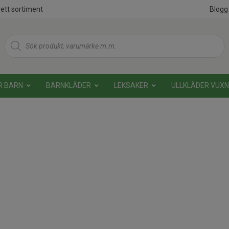
ett sortiment
Blogg
Products
search
R BARN
BARNKLÄDER
LEKSAKER
ULLKLÄDER VUX