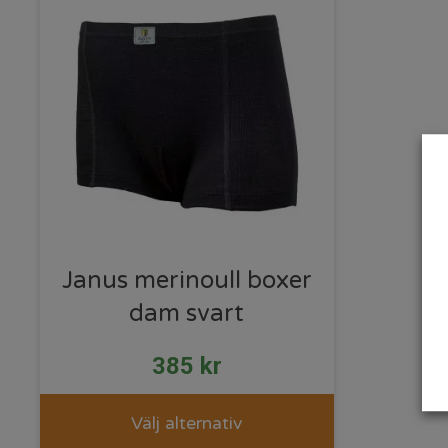
Janus merinoull boxer
dam svart
385
kr
Välj alternativ