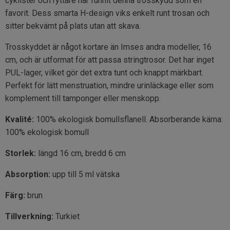
cyklister och ryttare har funnit denna trosskydd som en
favorit. Dess smarta H-design viks enkelt runt trosan och
sitter bekvämt på plats utan att skava.
Trosskyddet är något kortare än Imses andra modeller, 16
cm, och är utformat för att passa stringtrosor. Det har inget
PUL-lager, vilket gör det extra tunt och knappt märkbart.
Perfekt för lätt menstruation, mindre urinläckage eller som
komplement till tamponger eller menskopp.
Kvalité:
100% ekologisk bomullsflanell. Absorberande kärna:
100% ekologisk bomull
Storlek:
längd 16 cm, bredd 6 cm
Absorption:
upp till 5 ml vätska
Färg:
brun
Tillverkning:
Turkiet