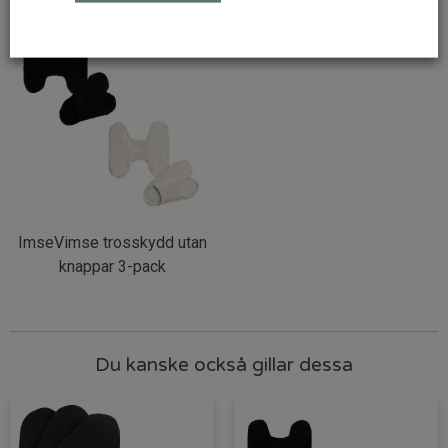
ImseVimse trosskydd utan
knappar 3-pack
Du kanske också gillar dessa