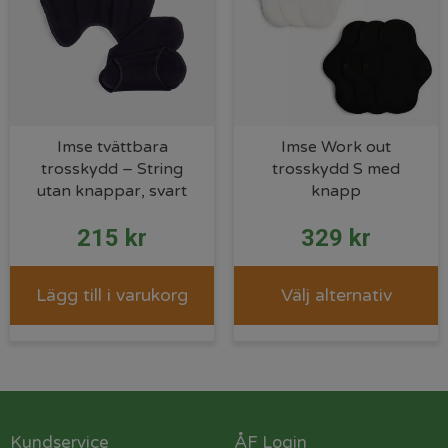
Imse tvättbara
Imse Work out
trosskydd – String
trosskydd S med
utan knappar, svart
knapp
215
kr
329
kr
Lägg till i varukorg
Välj alternativ
Kundservice
ÅF Login