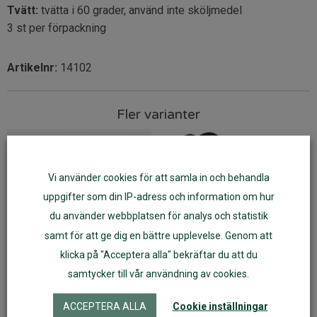
Tvätt:
tvätta i 60 grader, använd inte sköljmedel
3 st per förpackning
Artikelnr:
14102
Fler varianter
Vi använder cookies för att samla in och behandla
uppgifter som din IP-adress och information om hur
du använder webbplatsen för analys och statistik
samt för att ge dig en bättre upplevelse. Genom att
klicka på "Acceptera alla" bekräftar du att du
samtycker till vår användning av cookies.
Imse Work out trosskydd
ImseVimse trosskydd String
mini utan knapp
3-pack
ACCEPTERA ALLA
Cookie inställningar