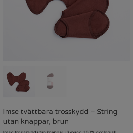
Imse tvättbara trosskydd – String
utan knappar, brun
Imse trosskydd utan knappar i 3-pack. 100% ekologisk