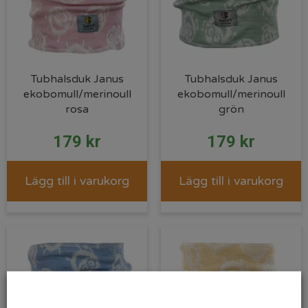
Tubhalsduk Janus
Tubhalsduk Janus
ekobomull/merinoull
ekobomull/merinoull
rosa
grön
179
kr
179
kr
Lägg till i varukorg
Lägg till i varukorg