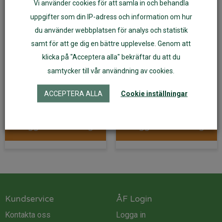
Vi använder cookies för att samla in och behandla
uppgifter som din IP-adress och information om hur
du använder webbplatsen för analys och statistik
samt för att ge dig en bättre upplevelse. Genom att
Tubhalsduk Janus
Tubhalsduk Janus
klicka på "Acceptera alla" bekräftar du att du
ekobomull/merinoull
ekobomull/merinoull
samtycker till vår användning av cookies.
ljusblå
gul
ACCEPTERA ALLA
Cookie inställningar
179
kr
179
kr
Lägg till i varukorg
Lägg till i varukorg
Kundservice
ÅF Login
Kontakta oss
Logga in