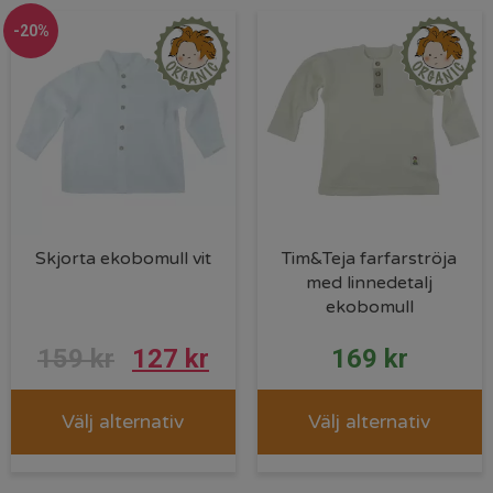
-20%
Skjorta ekobomull vit
Tim&Teja farfarströja
med linnedetalj
ekobomull
159
kr
127
kr
169
kr
Välj alternativ
Välj alternativ