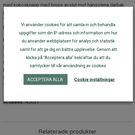
med kokosknapp med högre avslut mot hängslena därbak
gör att hängslena sitter stadigt över axlarna utan att glida ner.
Två fickor fram. Tyget har linets vackra struktur och
Vi använder cookies för att samla in och behandla
bomullens bekvämlighet vad gäller skrynkeltålighet.
uppgifter som din IP-adress och information om hur
Kvalité:
Naturtyg av 55% lin, 45% bomull. Certifierat enligt
du använder webbplatsen för analys och statistik
ÖKO-Tex standard 100. Noga kontrollerad och testad kvalité
samt för att ge dig en bättre upplevelse. Genom att
som uppfyller hårda krav. Leverantören garanterar att
klicka på "Acceptera alla" bekräftar du att du
tillverkningen sker under goda sociala förhållanden.
samtycker till vår användning av cookies.
Färg:
naturligt oblekt
Storlek:
60, 70, 80, 90, 100 cl
ACCEPTERA ALLA
Cookie inställningar
Tvätt:
40°C, hängtorkning, sträckes efter tvätt
Artikelnr:
43037
Relaterade produkter