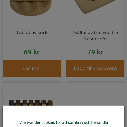
Tvålfat av kork
Tvålfat av trä med tre
frästa spår
69
kr
79
kr
Läs mer
Lägg till i varukorg
Vi använder cookies för att samla in och behandla