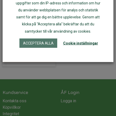
uppgifter som din IP-adress och information om hur
du använder webbplatsen för analys och statistik
samt för att ge dig en bättre upplevelse. Genom att
Tvålfat av mörkbetsad
klicka på "Acceptera alla" bekräftar du att du
bambu handgjort
samtycker till vår användning av cookies.
69
kr
ACCEPTERA ALLA
Cookie inställningar
Läs mer
Kundservice
ÅF Login
Kontakta oss
Logga in
Köpvillkor
Integritet