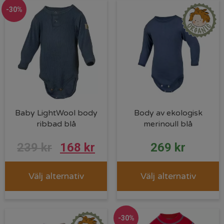
-30%
Baby LightWool body
Body av ekologisk
ribbad blå
merinoull blå
239
kr
168
kr
269
kr
Välj alternativ
Välj alternativ
-30%