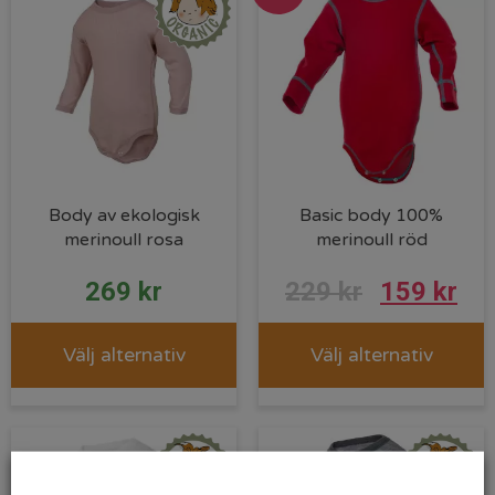
Body av ekologisk
Basic body 100%
merinoull rosa
merinoull röd
269
kr
229
kr
159
kr
Välj alternativ
Välj alternativ