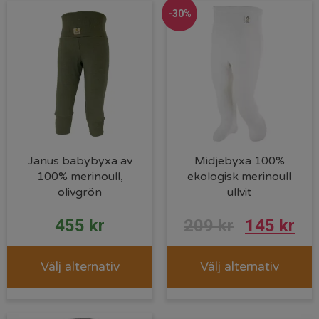
-30%
Janus babybyxa av
Midjebyxa 100%
100% merinoull,
ekologisk merinoull
olivgrön
ullvit
455
kr
209
kr
145
kr
Välj alternativ
Välj alternativ