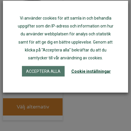
Vi använder cookies för att samla in och behandla
uppgifter som din IP-adress och information om hur
du använder webbplatsen för analys och statistik
samt för att ge dig en bättre upplevelse. Genom att
klicka på "Acceptera alla" bekräftar du att du
samtycker till vår användning av cookies.
Midjebyxa 100%
ekologisk merinoull
ACCEPTERA ALLA
Cookie inställningar
grå
209
kr
Välj alternativ