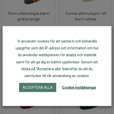
Tunn ullstrumpa barn
Tunna ullstrumpor till
grå/orange
barn ullvita
66
kr
52
kr
69
kr
Vi använder cookies för att samla in och behandla
Välj alternativ
Välj alternativ
uppgifter som din IP-adress och information om hur
du använder webbplatsen för analys och statistik
samt för att ge dig en bättre upplevelse. Genom att
klicka på "Acceptera alla" bekräftar du att du
samtycker till vår användning av cookies.
ACCEPTERA ALLA
Cookie inställningar