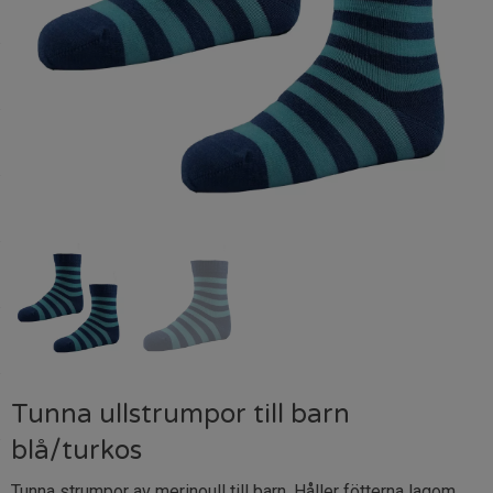
Tunna ullstrumpor till barn
blå/turkos
Tunna strumpor av merinoull till barn. Håller fötterna lagom