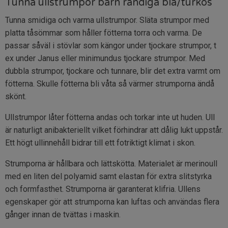
Tunna ullstrumpor barn randiga blå/turkos
Tunna smidiga och varma ullstrumpor. Släta strumpor med
platta tåsömmar som håller fötterna torra och varma. De
passar såväl i stövlar som kängor under tjockare strumpor, t
ex under Janus eller minimundus tjockare strumpor. Med
dubbla strumpor, tjockare och tunnare, blir det extra varmt om
fötterna. Skulle fötterna bli våta så värmer strumporna ändå
skönt.
Ullstrumpor låter fötterna andas och torkar inte ut huden. Ull
är naturligt anibakteriellt vilket förhindrar att dålig lukt uppstår.
Ett högt ullinnehåll bidrar till ett fotriktigt klimat i skon.
Strumporna är hållbara och lättskötta. Materialet är merinoull
med en liten del polyamid samt elastan för extra slitstyrka
och formfasthet. Strumporna är garanterat klifria. Ullens
egenskaper gör att strumporna kan luftas och användas flera
gånger innan de tvättas i maskin.