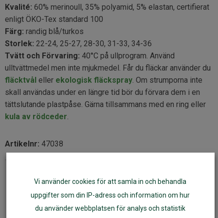
Kvalité:
60% merinoull, 35% polyamid, 5% elastan, certifierat
enligt ÖKO-Tex standard 100
Färg:
randig blå/turkos
Storlek:
22-24, 25-27, 28-30, 31-33, 34-36
Tvätt och Förvaring:
40°C på ullprogram. Använd
ulltvättmedel men inte mjukmedel. Får du fläckar använder du
fläcktvål
eller
ekologisk fläckspray
. Om strumporna inte
skall användas under en längre tid bör du förvara dem i en
tättslutande plastpåse. Gärna tillsammans med en ring eller
kula av rödceder
.
Artikelnr:
47038
Fler varianter
Vi använder cookies för att samla in och behandla
uppgifter som din IP-adress och information om hur
du använder webbplatsen för analys och statistik