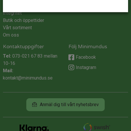
Köpvillkor
Integritet
Butik och öppettider
Vårt sortiment
Om oss
Kontaktuppgifter
Följ Minimundus
Tel:
073-021 67 83
mellan
Facebook
10-16
Instagram
Mail:
kontakt@minimundus.se
Anmäl dig till vårt nyhetsbrev