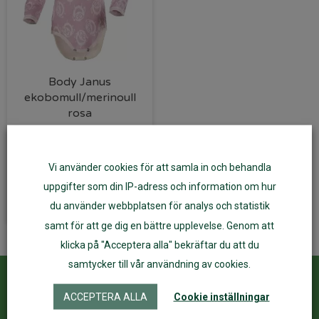
Body Janus
ekobomull/merinoull
rosa
279
kr
251
kr
Vi använder cookies för att samla in och behandla
Välj alternativ
uppgifter som din IP-adress och information om hur
du använder webbplatsen för analys och statistik
samt för att ge dig en bättre upplevelse. Genom att
klicka på "Acceptera alla" bekräftar du att du
samtycker till vår användning av cookies.
Kundservice
ÅF Login
ACCEPTERA ALLA
Cookie inställningar
Kontakta oss
Logga in