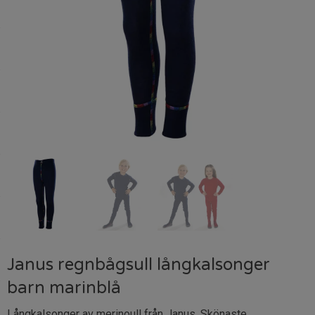
Janus regnbågsull långkalsonger
barn marinblå
Långkalsonger av merinoull från Janus. Skönaste