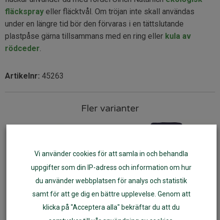
fläckspray
eller fläcktvål. Om tröjan inte skall användas
under en längre tid bör den förvaras i en tättslutande
plastpåse gärna tillsammans med en ring eller
kula av
rödceder
.
Artikelnr:
45263
Fler varianter
Vi använder cookies för att samla in och behandla
uppgifter som din IP-adress och information om hur
du använder webbplatsen för analys och statistik
samt för att ge dig en bättre upplevelse. Genom att
klicka på "Acceptera alla" bekräftar du att du