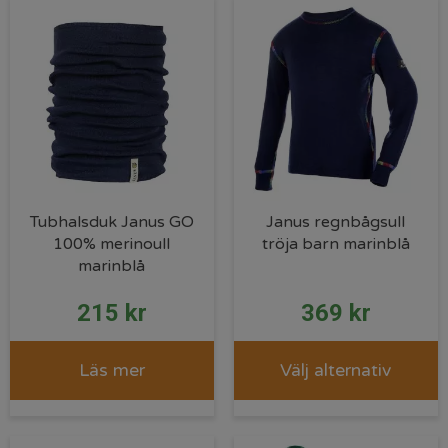
Tubhalsduk Janus GO
Janus regnbågsull
100% merinoull
tröja barn marinblå
marinblå
215
kr
369
kr
Läs mer
Välj alternativ