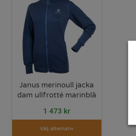
Janus merinoull jacka
dam ullfrotté marinblå
1 473
kr
Välj alternativ