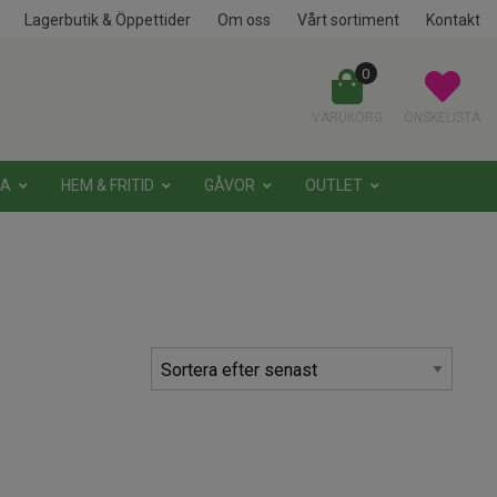
Lagerbutik & Öppettider
Om oss
Vårt sortiment
Kontakt
0
VARUKORG
ÖNSKELISTA
NA
HEM & FRITID
GÅVOR
OUTLET