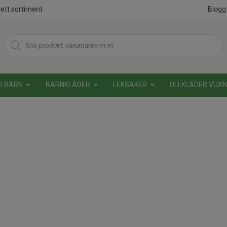
ett sortiment
Blogg
Products
search
R BARN
BARNKLÄDER
LEKSAKER
ULLKLÄDER VUX