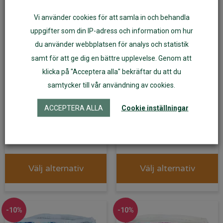
Vi använder cookies för att samla in och behandla
uppgifter som din IP-adress och information om hur
du använder webbplatsen för analys och statistik
samt för att ge dig en bättre upplevelse. Genom att
klicka på "Acceptera alla" bekräftar du att du
samtycker till vår användning av cookies.
Wet bag/PUL-påse L
ImseVimse
till tygblöjor och annat
Badblöja/Badbyxa
ACCEPTERA ALLA
Cookie inställningar
Vimse
Pineapple
199
kr
199
kr
Välj alternativ
Välj alternativ
-10%
-10%