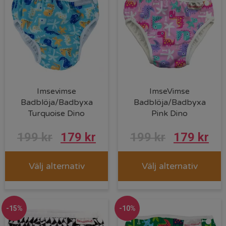
Imsevimse
ImseVimse
Badblöja/Badbyxa
Badblöja/Badbyxa
Turquoise Dino
Pink Dino
199
kr
179
kr
199
kr
179
kr
Välj alternativ
Välj alternativ
-15%
-10%