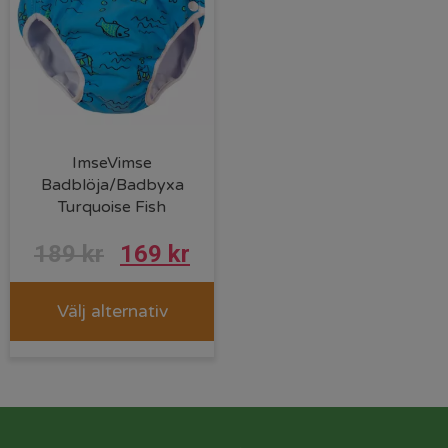
ImseVimse
Badblöja/Badbyxa
Turquoise Fish
189
kr
169
kr
Välj alternativ