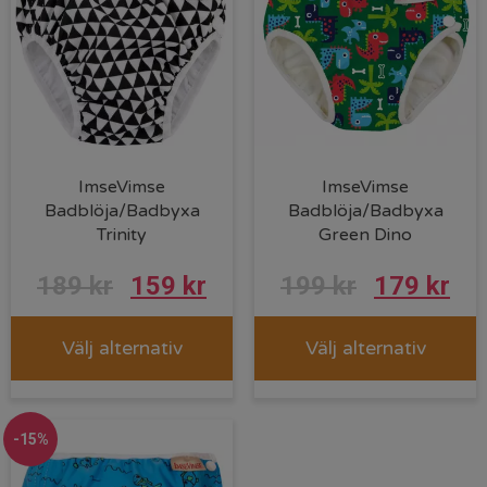
ImseVimse
ImseVimse
Badblöja/Badbyxa
Badblöja/Badbyxa
Trinity
Green Dino
189
kr
159
kr
199
kr
179
kr
Välj alternativ
Välj alternativ
-15%