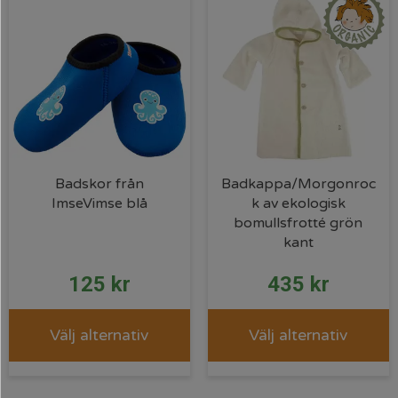
Badskor från
Badkappa/Morgonroc
ImseVimse blå
k av ekologisk
bomullsfrotté grön
kant
125
kr
435
kr
Välj alternativ
Välj alternativ