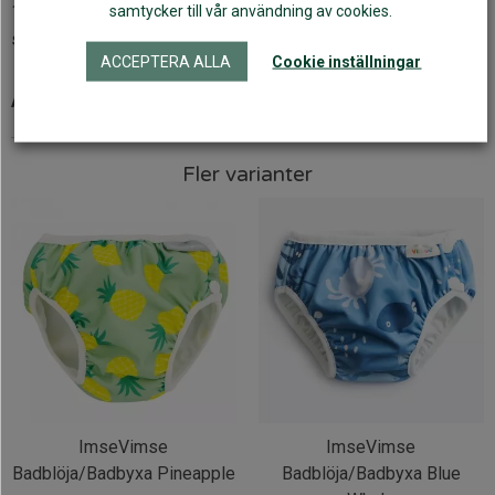
17kg). Mät barnet och följ storlekstabellen för att hitta rätt
samtycker till vår användning av cookies.
storlek. De viktigaste måtten är midjemått och lårmått.
ACCEPTERA ALLA
Cookie inställningar
Artikelnr:
48109
Fler varianter
ImseVimse
ImseVimse
Badblöja/Badbyxa Pineapple
Badblöja/Badbyxa Blue