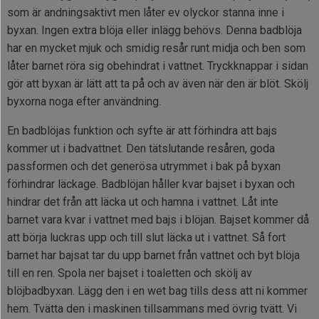
som är andningsaktivt men låter ev olyckor stanna inne i
byxan. Ingen extra blöja eller inlägg behövs. Denna badblöja
har en mycket mjuk och smidig resår runt midja och ben som
låter barnet röra sig obehindrat i vattnet. Tryckknappar i sidan
gör att byxan är lätt att ta på och av även när den är blöt. Skölj
byxorna noga efter användning.
En badblöjas funktion och syfte är att förhindra att bajs
kommer ut i badvattnet. Den tätslutande resåren, goda
passformen och det generösa utrymmet i bak på byxan
förhindrar läckage. Badblöjan håller kvar bajset i byxan och
hindrar det från att läcka ut och hamna i vattnet. Låt inte
barnet vara kvar i vattnet med bajs i blöjan. Bajset kommer då
att börja luckras upp och till slut läcka ut i vattnet. Så fort
barnet har bajsat tar du upp barnet från vattnet och byt blöja
till en ren. Spola ner bajset i toaletten och skölj av
blöjbadbyxan. Lägg den i en wet bag tills dess att ni kommer
hem. Tvätta den i maskinen tillsammans med övrig tvätt. Vi