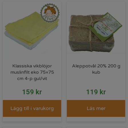
Klassiska vikblöjor
Aleppotvål 20% 200 g
muslinfilt eko 75×75
kub
cm 4-p gul/vit
159
kr
119
kr
Lägg till i varukorg
Läs mer