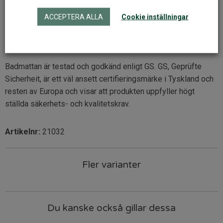
används skall den förvaras torrt och inte utsättas för solljus.
ACCEPTERA ALLA
Cookie inställningar
Få barn är allergiska mot naturgummi men du bör vara
uppmärksam på ev allergiska reaktioner. Skulle du märka en
reaktion, sluta då att använda den.
Badmattan är testad och godkänd enligt GS. GS, Geprüfte
Sicherheit, är ett väl ansett certifieringsmärke i Tyskland och
resten av Europa och visar att produkten uppfyller högt
ställda säkerhets- och kvalitetskrav.
Artikelnr:
21032
Fler varianter
Du kanske också gillar dessa