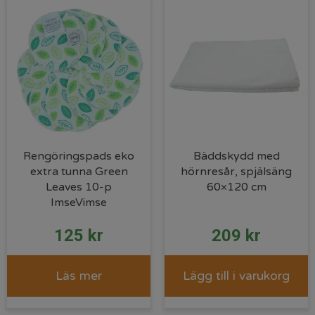
Rengöringspads eko
Bäddskydd med
extra tunna Green
hörnresår, spjälsäng
Leaves 10-p
60×120 cm
ImseVimse
125
kr
209
kr
Läs mer
Lägg till i varukorg