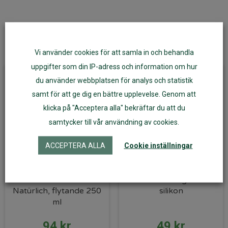
Du kanske också gillar dessa
Vi använder cookies för att samla in och behandla
uppgifter som din IP-adress och information om hur
du använder webbplatsen för analys och statistik
samt för att ge dig en bättre upplevelse. Genom att
klicka på "Acceptera alla" bekräftar du att du
samtycker till vår användning av cookies.
ACCEPTERA ALLA
Cookie inställningar
Galltvål Ulrich
Kranförlängare i
Natürlich, flytande 250
silikon
ml
94
kr
49
kr