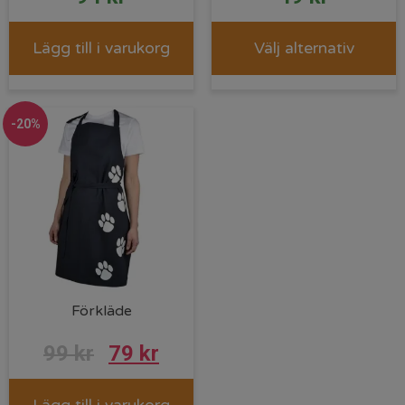
Lägg till i varukorg
Välj alternativ
-20%
Förkläde
Det
Det
99
kr
79
kr
ursprungliga
nuvarande