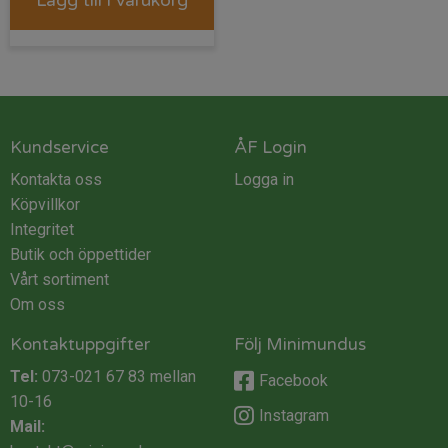
Lägg till i varukorg
priset
priset
var:
är:
99 kr.
79 kr.
Kundservice
ÅF Login
Kontakta oss
Logga in
Köpvillkor
Integritet
Butik och öppettider
Vårt sortiment
Om oss
Kontaktuppgifter
Följ Minimundus
Tel:
073-021 67 83
mellan
Facebook
10-16
Instagram
Mail: