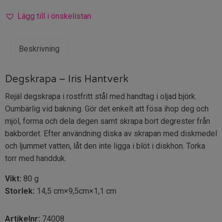
Lägg till i önskelistan
Beskrivning
Degskrapa – Iris Hantverk
Rejäl degskrapa i rostfritt stål med handtag i oljad björk.
Oumbärlig vid bakning. Gör det enkelt att fösa ihop deg och
mjöl, forma och dela degen samt skrapa bort degrester från
bakbordet. Efter användning diska av skrapan med diskmedel
och ljummet vatten, låt den inte ligga i blöt i diskhon. Torka
torr med handduk.
Vikt:
80 g
Storlek:
14,5 cm×9,5cm×1,1 cm
Artikelnr:
74008