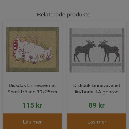
Relaterade produkter
Diskduk Linneväveriet
Diskduk Linneväveriet
Snorkfröken 30x25cm
lin/bomull Älgparad
115
kr
89
kr
Läs mer
Läs mer