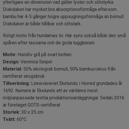
ytterligare en dimension vad gäller lyster och slitstyrka.
Diskduken har mycket bra absorptionsförmåga eftersom
bambu har 4-5 gånger högre uppsugningsförmåga än bomull.
Diskduken är både hållbar och slitstark.
Roligt motiv från hundarnas liv. Här syns också både den små
spåren efter tassarna och de goda tuggbenen.
Motiv:
Hundliv grå på svart botten
Design:
Veronica Seipel
Material:
50% ekologisk bomull, 50% bambuviskos från
certifierat skogsbruk
Tillverkning:
Linneväveriet Ekelunds i Horred grundades år
1692. Numera är Ekelunds ett av världens mest
miljöanpassade textila produktionsanläggningar. Sedan 2016
är företaget GOTS-certifierat
Storlek:
30 x 25 cm
Tvätt:
60°C