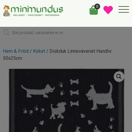
0
Products
search
Hem & Fritid
/
Köket
/ Diskduk Linneväveriet Hundliv
30x25cm