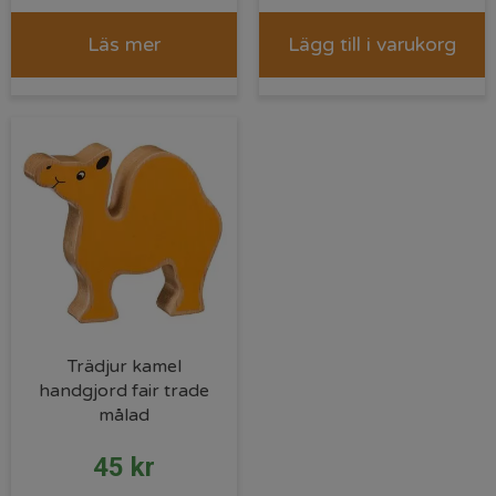
Läs mer
Lägg till i varukorg
Trädjur kamel
handgjord fair trade
målad
45
kr