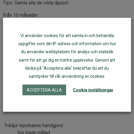
Tips: Samla alla de vilda djuren!
Från 10 månader
Artikelnr:
50082
Vi använder cookies för att samla in och behandla
uppgifter som din IP-adress och information om hur
Fler varianter
du använder webbplatsen för analys och statistik
samt för att ge dig en bättre upplevelse. Genom att
klicka på "Acceptera alla" bekräftar du att du
samtycker till vår användning av cookies.
ACCEPTERA ALLA
Cookie inställningar
Trädjur lejonhanne handgjord
fair trade målad