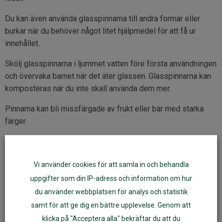
Du kan även använda glasspinnarna till andra formar eller
burkar när du behöver något litet hjälpmedel för att få ur
innehållet.
Skölj glasspinnarna i ljummet vatten före första användningen
och övervaka barnet när det äter glassen. Glasspinnarna kan
komposteras när du inte skall använda dem mer.
Pinnarna kan bli missfärgade av frukt eller bär med starka
färger.
Kvalité:
obehandlad och obesprutad björk
Storlek:
11,5 x 1 cm, tjocklek 2 cm
Vi använder cookies för att samla in och behandla
Rengöring:
diskas för hand med milt diskmedel. Låt dem
inte ligga i blöt.
uppgifter som din IP-adress och information om hur
Förpackning:
50 st
du använder webbplatsen för analys och statistik
Tillverkning:
kontrollerade förhållanden i Kina
samt för att ge dig en bättre upplevelse. Genom att
klicka på "Acceptera alla" bekräftar du att du