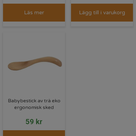
Läs mer
Lägg till i varukorg
Babybestick av trä eko
ergonomisk sked
59
kr