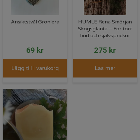
Ansiktstvål Grönlera
HUMLE Rena Smörjan
Skogsglänta – För torr
hud och självsprickor
69
kr
275
kr
Lägg till i varukorg
Läs mer