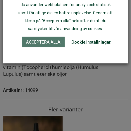
du använder webbplatsen för analys och statistik
INGREDIENSER
(INCI)
samt för att ge dig en bättre upplevelse. Genom att
Aprikoskärnolja
(Prunus armeniaca kernel oil)
,
klicka på "Acceptera alla" bekräftar du att du
jojobaolja
(Simmondsia chinensis oil)
, mandelolja
samtycker till vår användning av cookies.
(Prunus amygdalus sativa kernel oil), ricinolja
(Ricinus
communis seed oil)
, Silikoner från
ACCEPTERA ALLA
Cookie inställningar
Olivolja
(Hydrogenated Ethylhexyl Olivate,
Hydrogenated Olive Oil
Unsaponifiables)
humleolja
(Humulus Lupulus)
,
E-
vitamin
(Tocopherol)
humleolja
(Humulus
Lupulus)
samt eteriska oljor.
Artikelnr:
14099
Fler varianter