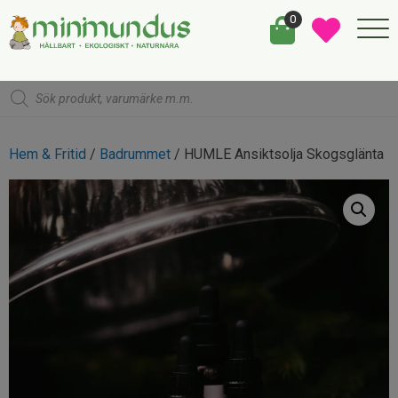
0
Products
search
Hem & Fritid
/
Badrummet
/ HUMLE Ansiktsolja Skogsglänta