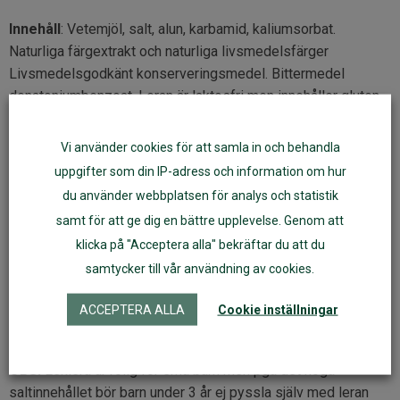
Innehåll
: Vetemjöl, salt, alun, karbamid, kaliumsorbat.
Naturliga färgextrakt och naturliga livsmedelsfärger
Livsmedelsgodkänt konserveringsmedel. Bittermedel
denatoniumbenzoat. Leran är laktosfri men innehåller gluten.
Fri från ftalater och parabener.
Förpackningsstorlek:
4 burkar, röd, blå, grön och gul. Varje
Vi använder cookies för att samla in och behandla
burk innehåller 150 g. Levereras i återvinningsbara
uppgifter som din IP-adress och information om hur
plastburkar och enkel, miljöanpassad ytterförpackning av
du använder webbplatsen för analys och statistik
återvunnen papp.
samt för att ge dig en bättre upplevelse. Genom att
Tillverkning:
Tyskland av ökoNORM som tillverkar
klicka på "Acceptera alla" bekräftar du att du
högkvalitativa, miljövänliga och giftfria pysselprodukter för
samtycker till vår användning av cookies.
barn, framställda av hållbara resurser.
ACCEPTERA ALLA
Cookie inställningar
Uppfyller säkerhetsstandarden EN71. CE-märkt. Laktosfri.
Innehåller gluten.
OBS!
Leklera är rolig för små barn men pga det höga
saltinnehållet bör barn under 3 år ej pyssla själv med leran