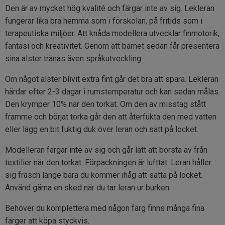
Den är av mycket hög kvalité och färgar inte av sig. Lekleran
fungerar lika bra hemma som
i förskolan, på fritids som i
terapeutiska miljöer.
Att knåda modellera utvecklar finmotorik,
fantasi och kreativitet. Genom att barnet sedan får presentera
sina alster tränas även språkutveckling.
Om något alster blivit extra fint går det bra att spara. Lekleran
härdar efter 2-3 dagar i rumstemperatur och kan sedan målas.
Den krymper 10% när den torkat. Om den av misstag stått
framme och börjat torka går den att återfukta den med vatten
eller lägg en bit fuktig duk över leran och sätt på locket.
Modelleran färgar inte av sig och går lätt att borsta av från
textilier när den torkat. Förpackningen är lufttät. Leran håller
sig fräsch länge bara du kommer ihåg att sätta på locket.
Använd gärna en sked när du tar leran ur burken.
Behöver du komplettera med någon färg finns många fina
färger att köpa styckvis.