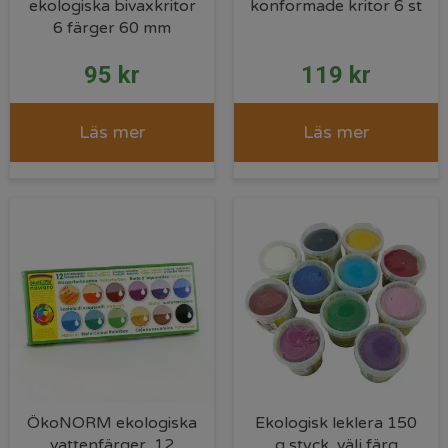
ekologiska bivaxkritor
konformade kritor 6 st
6 färger 60 mm
95
kr
119
kr
Läs mer
Läs mer
ÖkoNORM ekologiska
Ekologisk leklera 150
vattenfärger, 12
g styck, välj färg