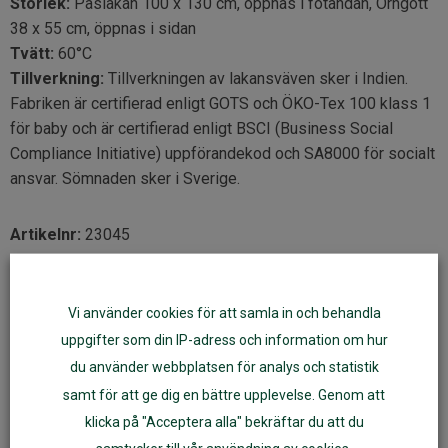
Storlek:
Påslakan 100 x 130 cm, öppnas i fotändan, Örngott
38 x 55 cm, öppnas i sidan
Tvätt:
60°C
Tillverkning:
Tillverkningen av lakansväven sker i Indien.
Fabriken är certifierad enligt GOTS och ÖKO-Tex 100 klass 1
för baby och är certifierad enligt BSCI (Business Social
Compliance Initiative) uppförandekod och SA8000 för socialt
ansvar. Sömnaden sker i Sverige.
Artikelnr:
23045
Fler varianter
Vi använder cookies för att samla in och behandla
uppgifter som din IP-adress och information om hur
du använder webbplatsen för analys och statistik
samt för att ge dig en bättre upplevelse. Genom att
klicka på "Acceptera alla" bekräftar du att du