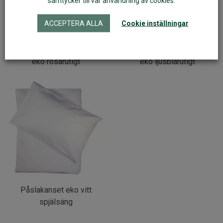
samtycker till vår användning av cookies.
ACCEPTERA ALLA
Cookie inställningar
Påslakanset till spjälsäng
Påslakanset till spjälsäng
eko rosarutigt
eko ljusblårutigt
Påslakanset eko vitt
spjälsäng