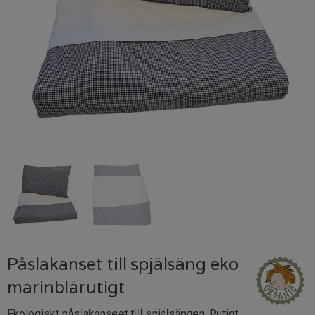
Påslakanset till spjälsäng eko
marinblårutigt
Ekologiskt påslakanseet till spjälsängen. Rutigt