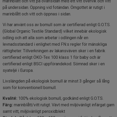
marinblått och vitt på ovansidan med ett vitt övervik och vitt
på undersidan. Öppning vid fotändan. Örngottet är rutigt i
marinblått och vitt och öppnas i sidan.
Vi har använt oss av bomull som är certifierad enligt G.O.T.S.
(Global Organic Textile Standard) vilket innebär ekologisk
odling och att alla som arbetar i odlingen når en
levnadsstandard i enlighet med FN:s regler för mänskliga
rättigheter. Tillverkningen av lakansväven sker i en fabrik
certifierad enligt ÖKO-Tex 100 klass 1 för baby och är
certifierad enligt BSCI uppförandekod. Sömnad sker i en
syateljé i Europa.
Livslängden på ekologisk bomull är minst 3 gånger så lång
som för konventionell bomull.
Kvalité:
100% ekologisk bomull, godkänd enligt G.O.T.S.
Färg:
marinblått/vitt rutigt. Vävt med miljövänligt infärgat garn
samt vitt, miljövänligt peroxidblekt