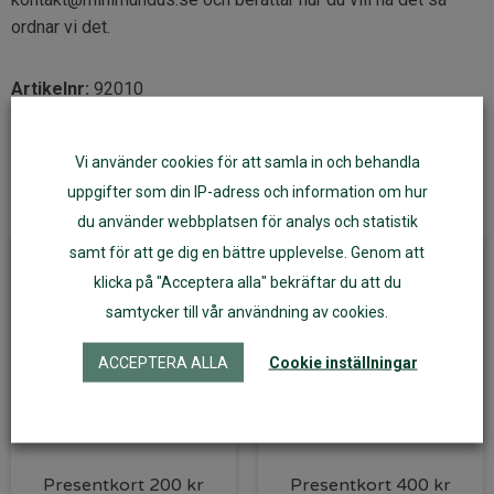
ordnar vi det.
Artikelnr:
92010
Vi använder cookies för att samla in och behandla
uppgifter som din IP-adress och information om hur
Du kanske också gillar dessa
du använder webbplatsen för analys och statistik
samt för att ge dig en bättre upplevelse. Genom att
klicka på "Acceptera alla" bekräftar du att du
samtycker till vår användning av cookies.
ACCEPTERA ALLA
Cookie inställningar
Presentkort 200 kr
Presentkort 400 kr