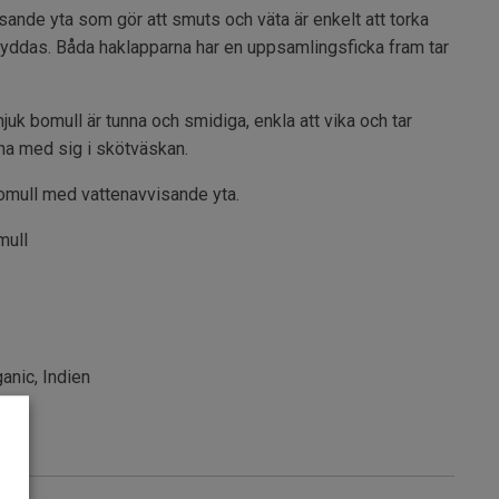
sande yta som gör att smuts och väta är enkelt att torka
skyddas. Båda haklapparna har en uppsamlingsficka fram tar
uk bomull är tunna och smidiga, enkla att vika och tar
t ha med sig i skötväskan.
omull med vattenavvisande yta.
mull
anic, Indien