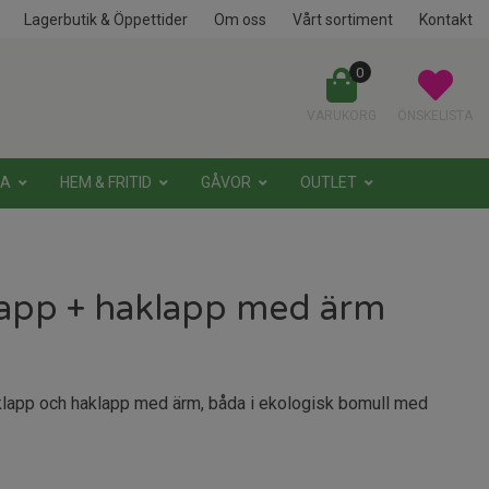
Lagerbutik & Öppettider
Om oss
Vårt sortiment
Kontakt
0
VARUKORG
ÖNSKELISTA
NA
HEM & FRITID
GÅVOR
OUTLET
app + haklapp med ärm
lapp och haklapp med ärm, båda i ekologisk bomull med