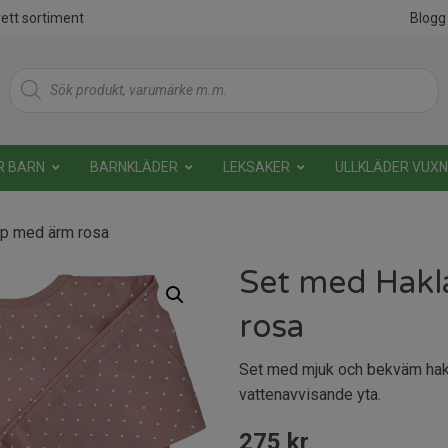
ett sortiment
Blogg
Products
search
R BARN
BARNKLÄDER
LEKSAKER
ULLKLÄDER VUX
pp med ärm rosa
Set med Hakl
rosa
Set med mjuk och bekväm hak
vattenavvisande yta.
275
kr