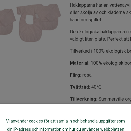
Haklapparna har en vattenavvi
eller skölja av och kläderna 
hand om spillet.
De ekologiska haklapparna i mj
väldigt liten plats. Perfekt at
Tillverkad i 100% ekologisk b
Material:
100% ekologisk bo
Färg:
rosa
Tvättråd:
40℃
Tillverkning:
Summerville org
Artikelnr:
48123
Vi använder cookies för att samla in och behandla uppgifter som
din IP-adress och information om hur du använder webbplatsen