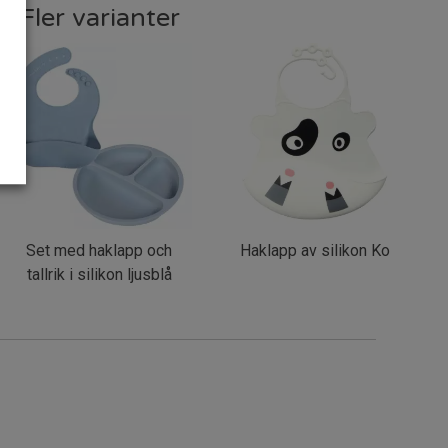
Fler varianter
Set med haklapp och
Haklapp av silikon Ko
tallrik i silikon ljusblå