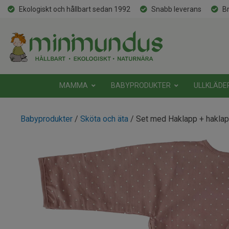
Ekologiskt och hållbart sedan 1992
Snabb leverans
Br
MAMMA
BABYPRODUKTER
ULLKLÄDE
Babyprodukter
/
Sköta och äta
/ Set med Haklapp + hakla