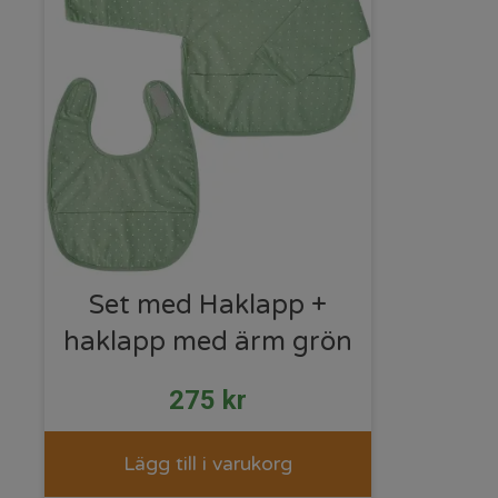
Set med Haklapp +
haklapp med ärm grön
275
kr
Lägg till i varukorg