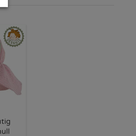
utig
ull