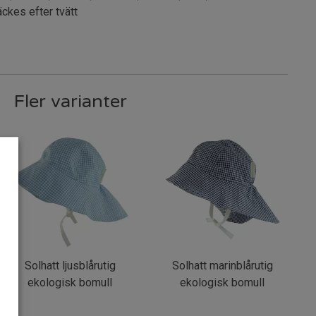
ckes efter tvätt
Fler varianter
Solhatt ljusblårutig
Solhatt marinblårutig
ekologisk bomull
ekologisk bomull