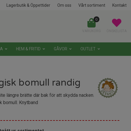
Lagerbutik & Öppettider
Om oss
Vårt sortiment
Kontakt
0
VARUKORG
ÖNSKELISTA
NA
HEM & FRITID
GÅVOR
OUTLET
gisk bomull randig
ite längre brätte där bak för att skydda nacken.
k bomull. Knytband
tgått ur sortimentet