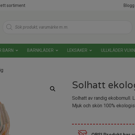
ett sortiment
Blogg
Products
search
R BARN
BARNKLÄDER
LEKSAKER
ULLKLÄDER VUX
ig
Solhatt ekolo
Solhatt av randig ekobomull. L
Mjuk och skön 100% ekologis
OBS! Produkt har u