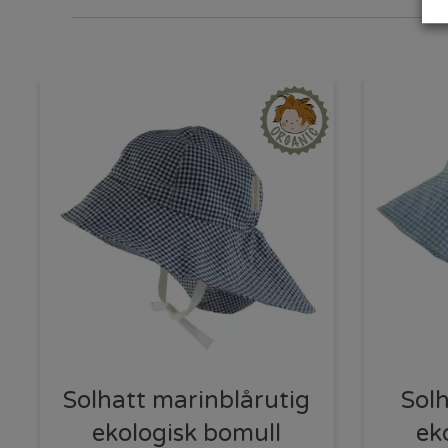
Solhatt marinblårutig
Solh
ekologisk bomull
ek