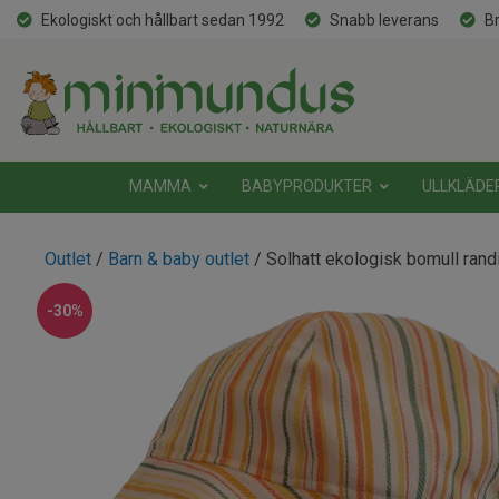
Ekologiskt och hållbart sedan 1992
Snabb leverans
Br
MAMMA
BABYPRODUKTER
ULLKLÄDE
Outlet
/
Barn & baby outlet
/ Solhatt ekologisk bomull rand
-30%