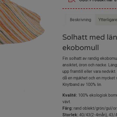
Beskrivning
Ytterligar
Solhatt med län
ekobomull
Fin solhatt av randig ekobomul
ansiktet, öron och nacke. Län
upp framtill eller vara nedvikt.
då en mjukhet och en mycket va
Knytband av 100% lin.
Kvalité:
100% ekologisk bomull.
vävt.
Färg:
rand oblekt/grön/gul/ora
Storlek:
40/43(2-4mån), 43/4