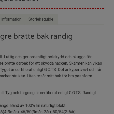
e information
Storleksguide
gre brätte bak randig
l. Luftig och ger ordentligt solskydd och skugga för
gre brätte därbak för att skydda nacken. Skärmen kan vikas
 Tyget är certifierat enligt G.O.T.S. Det är kypertvävt och får
cker struktur. Liten resår mitt bak för bra passform.
 Tyg och färgning är certifierat enligt G.O.T.S. Randigt
nge. Band av 100% lin naturligt blekt
6(4-9mån), 46/50(9mån-2år), 50/54(2-6år)