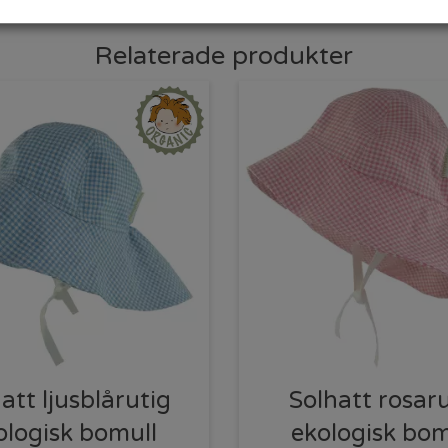
Relaterade produkter
att ljusblårutig
Solhatt rosar
ologisk bomull
ekologisk bom