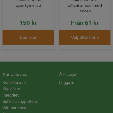
Ullkur 250 ml
Minimundus
oparfymerad
ulltvättmedel med
lanolin
159
kr
Från
61
kr
Läs mer
Välj alternativ
Kundservice
ÅF Login
Kontakta oss
Logga in
Köpvillkor
Integritet
Butik och öppettider
Vårt sortiment