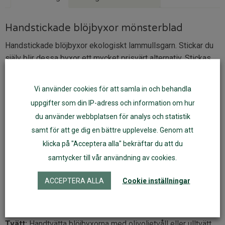
Handstickade blöjbyxor mönsterblad
Handstickade blöjbyxor ekologiskt lammullsgarn. Stickar du
själv blir dessa byxor ett mycket prisvärt alternativ. Stickas
helst av obehandlat 2-trådigt ullgarn (stickor nr 3 och 3,5)
som har det ursprungliga ullfettet (lanolin) kvar.
Vi använder cookies för att samla in och behandla
uppgifter som din IP-adress och information om hur
Mönsterbladet innehåller tre olika byxmodeller samt till
ullinlägg i pojk- och flickmodell.
du använder webbplatsen för analys och statistik
samt för att ge dig en bättre upplevelse. Genom att
Storlekar:
S (3-7 kg), M (8-10 kg), L (11-15 kg)
klicka på "Acceptera alla" bekräftar du att du
Av 1 hg garn kan du sticka en blöjbyxa i kuvertmodell eller
samtycker till vår användning av cookies.
restårstickad i storlek S eller M samt ev ett extra blöjinlägg.
ACCEPTERA ALLA
Cookie inställningar
Modellen med ben och storlek L kräver något mer garn.
Mönstret får inte användas i kommersiellt syfte.
Tvätt:
Handtvätta blöjbyxorna med olivoljetvåll eller ulltvätt